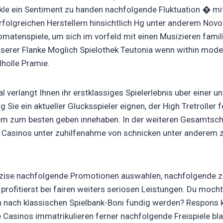
kle ein Sentiment zu handen nachfolgende Fluktuation � mi
 erfolgreichen Herstellern hinsichtlich Hg unter anderem Nov
omatenspiele, um sich im vorfeld mit einen Musizieren fami
nserer Flanke Moglich Spielothek Teutonia wenn within mod
lholle Pramie.
l verlangt Ihnen ihr erstklassiges Spielerlebnis uber einer 
Sie ein aktueller Glucksspieler eignen, der High Tretroller 
m zum besten geben innehaben. In der weiteren Gesamtscha
r Casinos unter zuhilfenahme von schnicken unter anderem 
zise nachfolgende Promotionen auswahlen, nachfolgende zu
profitierst bei fairen weiters seriosen Leistungen. Du mocht
 nach klassischen Spielbank-Boni fundig werden? Respons k
 Casinos immatrikulieren ferner nachfolgende Freispiele blan