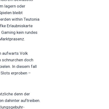
dem lagern oder
pielen bleibt
werden within Teutonia
fke Erlaubniskarte
t Gaming kein rundes
 Marktprasenz.
n aufwarts Volk
m schnurchen doch
elen. In diesem fall
i Slots erproben –
atzliche denn der
n dahinter auftreiben.
tlungsgebuhr-