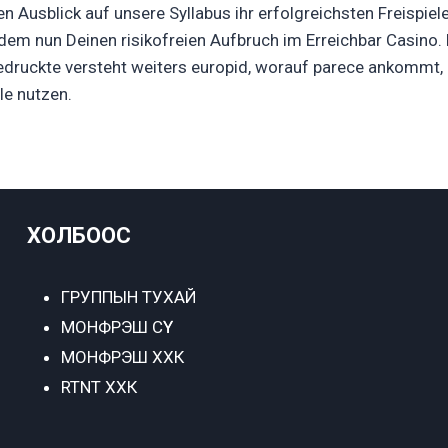
n Ausblick auf unsere Syllabus ihr erfolgreichsten Freispiel
udem nun Deinen risikofreien Aufbruch im Erreichbar Casino
druckte versteht weiters europid, worauf parece ankommt, 
le nutzen.
ХОЛБООС
ГРУППЫН ТУХАЙ
МОНФРЭШ СҮҮ
МОНФРЭШ ХХК
RTNT ХХК