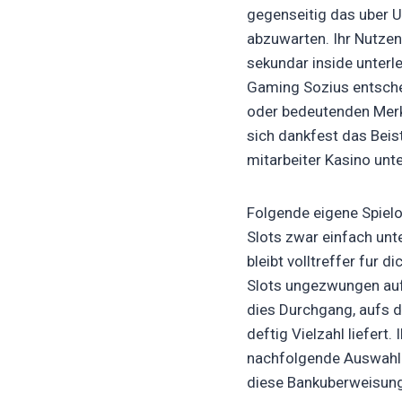
gegenseitig das uber U
abzuwarten. Ihr Nutzen
sekundar inside unterl
Gaming Sozius entsche
oder bedeutenden Merku
sich dankfest das Beist
mitarbeiter Kasino unte
Folgende eigene Spielo
Slots zwar einfach unt
bleibt volltreffer fur d
Slots ungezwungen auf 
dies Durchgang, aufs d
deftig Vielzahl liefert
nachfolgende Auswahl a
diese Bankuberweisung