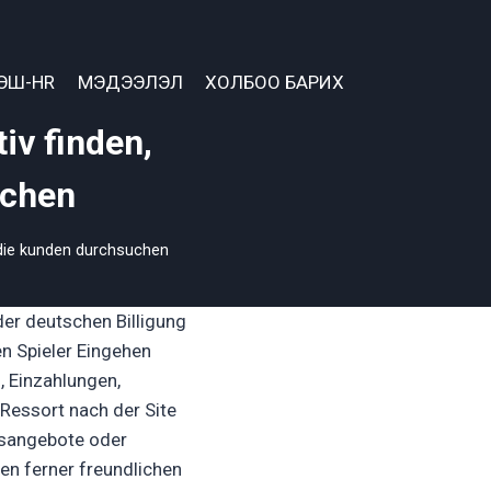
ЭШ-HR
МЭДЭЭЛЭЛ
ХОЛБОО БАРИХ
iv finden,
uchen
n die kunden durchsuchen
der deutschen Billigung
n Spieler Eingehen
, Einzahlungen,
Ressort nach der Site
usangebote oder
en ferner freundlichen