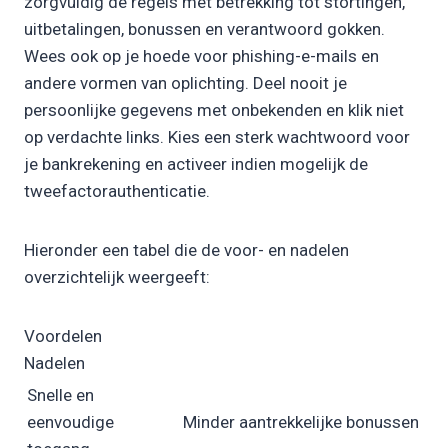
zorgvuldig de regels met betrekking tot stortingen,
uitbetalingen, bonussen en verantwoord gokken.
Wees ook op je hoede voor phishing-e-mails en
andere vormen van oplichting. Deel nooit je
persoonlijke gegevens met onbekenden en klik niet
op verdachte links. Kies een sterk wachtwoord voor
je bankrekening en activeer indien mogelijk de
tweefactorauthenticatie.
Hieronder een tabel die de voor- en nadelen
overzichtelijk weergeeft:
Voordelen
Nadelen
Snelle en
eenvoudige
Minder aantrekkelijke bonussen