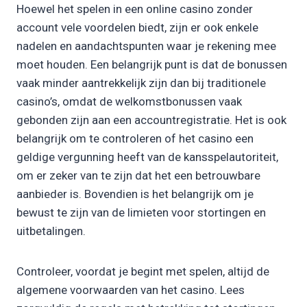
Hoewel het spelen in een online casino zonder
account vele voordelen biedt, zijn er ook enkele
nadelen en aandachtspunten waar je rekening mee
moet houden. Een belangrijk punt is dat de bonussen
vaak minder aantrekkelijk zijn dan bij traditionele
casino’s, omdat de welkomstbonussen vaak
gebonden zijn aan een accountregistratie. Het is ook
belangrijk om te controleren of het casino een
geldige vergunning heeft van de kansspelautoriteit,
om er zeker van te zijn dat het een betrouwbare
aanbieder is. Bovendien is het belangrijk om je
bewust te zijn van de limieten voor stortingen en
uitbetalingen.
Controleer, voordat je begint met spelen, altijd de
algemene voorwaarden van het casino. Lees