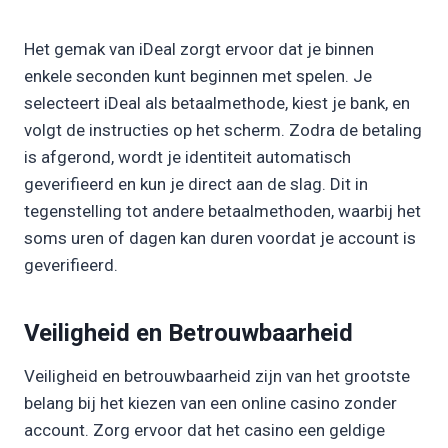
Het gemak van iDeal zorgt ervoor dat je binnen
enkele seconden kunt beginnen met spelen. Je
selecteert iDeal als betaalmethode, kiest je bank, en
volgt de instructies op het scherm. Zodra de betaling
is afgerond, wordt je identiteit automatisch
geverifieerd en kun je direct aan de slag. Dit in
tegenstelling tot andere betaalmethoden, waarbij het
soms uren of dagen kan duren voordat je account is
geverifieerd.
Veiligheid en Betrouwbaarheid
Veiligheid en betrouwbaarheid zijn van het grootste
belang bij het kiezen van een online casino zonder
account. Zorg ervoor dat het casino een geldige