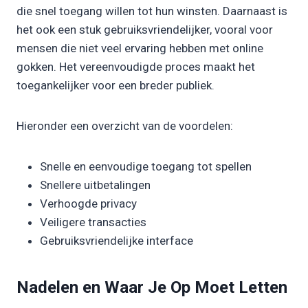
die snel toegang willen tot hun winsten. Daarnaast is
het ook een stuk gebruiksvriendelijker, vooral voor
mensen die niet veel ervaring hebben met online
gokken. Het vereenvoudigde proces maakt het
toegankelijker voor een breder publiek.
Hieronder een overzicht van de voordelen:
Snelle en eenvoudige toegang tot spellen
Snellere uitbetalingen
Verhoogde privacy
Veiligere transacties
Gebruiksvriendelijke interface
Nadelen en Waar Je Op Moet Letten