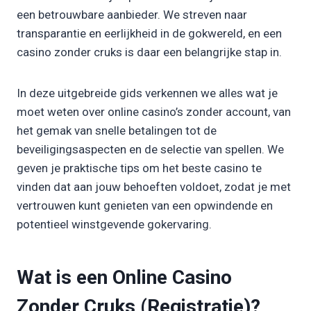
een betrouwbare aanbieder. We streven naar
transparantie en eerlijkheid in de gokwereld, en een
casino zonder cruks is daar een belangrijke stap in.
In deze uitgebreide gids verkennen we alles wat je
moet weten over online casino’s zonder account, van
het gemak van snelle betalingen tot de
beveiligingsaspecten en de selectie van spellen. We
geven je praktische tips om het beste casino te
vinden dat aan jouw behoeften voldoet, zodat je met
vertrouwen kunt genieten van een opwindende en
potentieel winstgevende gokervaring.
Wat is een Online Casino
Zonder Cruks (Registratie)?