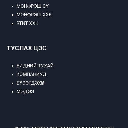
МОНФРЭШ СҮҮ
МОНФРЭШ ХХК
RTNT ХХК
ТУСЛАХ ЦЭС
БИДНИЙ ТУХАЙ
КОМПАНИУД
БҮТЭЭГДЭХҮҮН
МЭДЭЭ