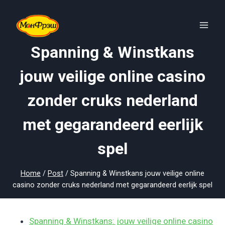
Skip
to
content
Spanning & Winstkans
jouw veilige online casino
zonder cruks nederland
met gegarandeerd eerlijk
spel
Home
/
Post
/
Spanning & Winstkans jouw veilige online
casino zonder cruks nederland met gegarandeerd eerlijk spel
Spanning & Winstkans: jouw veilige online casino