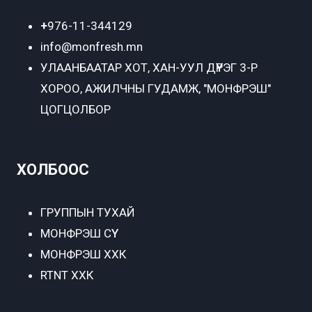
+
976-11-344129
info@monfresh.mn
УЛААНБААТАР ХОТ,
ХАН-УУЛ ДҮҮРЭГ 3-Р
ХОРОО, АЖИЛЧНЫ ГУДАМЖ, "МОНФРЭШ"
ЦОГЦОЛБОР
ХОЛБООС
ГРУППЫН ТУХАЙ
МОНФРЭШ СҮҮ
МОНФРЭШ ХХК
RTNT ХХК