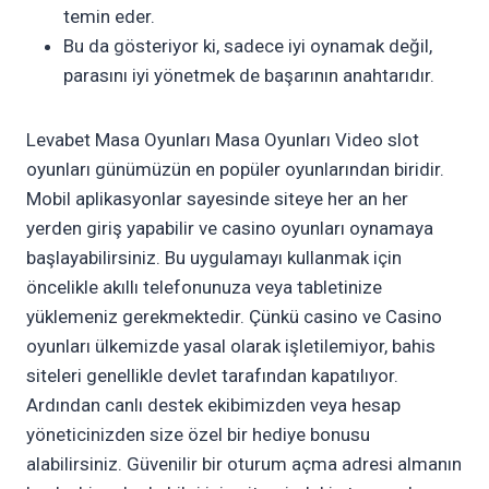
temin eder.
Bu da gösteriyor ki, sadece iyi oynamak değil,
parasını iyi yönetmek de başarının anahtarıdır.
Levabet Masa Oyunları Masa Oyunları Video slot
oyunları günümüzün en popüler oyunlarından biridir.
Mobil aplikasyonlar sayesinde siteye her an her
yerden giriş yapabilir ve casino oyunları oynamaya
başlayabilirsiniz. Bu uygulamayı kullanmak için
öncelikle akıllı telefonunuza veya tabletinize
yüklemeniz gerekmektedir. Çünkü casino ve Casino
oyunları ülkemizde yasal olarak işletilemiyor, bahis
siteleri genellikle devlet tarafından kapatılıyor.
Ardından canlı destek ekibimizden veya hesap
yöneticinizden size özel bir hediye bonusu
alabilirsiniz. Güvenilir bir oturum açma adresi almanın