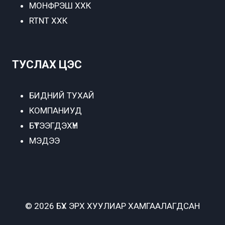
МОНФРЭШ ХХК
RTNT ХХК
ТУСЛАХ ЦЭС
БИДНИЙ ТУХАЙ
КОМПАНИУД
БҮТЭЭГДЭХҮҮН
МЭДЭЭ
© 2026 БҮХ ЭРХ ХУУЛИАР ХАМГААЛАГДСАН