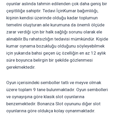
oyunlar aslında tahmin edilenden çok daha geniş bir
çeşitliliğe sahiptir. Tedavi İçinKumar bağımlılığı,
kişinin kendisi üzerinde olduğu kadar toplumun
temelini oluşturan aile kurumuna da önemli ölçüde
zarar verdiği için bir halk sağlığı sorunu olarak ele
alınabilir.Bu rahatsızlığın tedavisi mümkündür. Kişide
kumar oynama bozukluğu olduğunu söyleyebilmek
için yukarıda bahsi geçen üç özelliğin en az 12 aylık
süre boyunca belirgin bir şekilde gözlenmesi
gerekmektedir.
Oyun içerisindeki semboller tatlı ve meyve olmak
üzere toplam 9 tane bulunmaktadır. Oyun sembolleri
ve oynayışına göre klasik slot oyunlarına
benzemektedir. Bonanza Slot oyununu diğer slot
oyunlarına göre oldukça kolay oynanmaktadır.