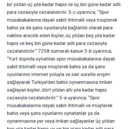
bir yıldan üç yıla kadar hapis ve üç bin güne kadar adli
para cezasıyla cezalandırılır. 5-c uyarınca; “Spor
müsabakalarına dayalı sabit ihtimalli veya müşterek
bahis ya da şans oyunlarıyla bağlantılı olarak para
nakline aracılık eden kişiler, üç yıldan beş yıla kadar
hapis ve beş bin güne kadar adli para cezasıyla
cezalandırılır.” 7258 numaralı kanun 5-b uyarınca;
“Yurt dışında oynatılan spor müsabakalarına dayalı
sabit ihtimalli veya müşterek bahis ya da şans
oyunlarının internet yoluyla ve sair suretle erişim
sağlayarak Türkiye’den bahis oynanmasına imkan
sağlayan kişiler, dört yıldan altı yıla kadar hapis
cezasıyla cezalandırılır.” 5-a uyarınca; “Spor
müsabakalarına dayalı sabit ihtimalli ve müşterek
bahis veya şans oyunlarını oynatanlar ya da
oynanmasına yer veya imkan sağlayanlar üç yıldan
beş yıla kadar hapis ve on bin güne kadar adli para