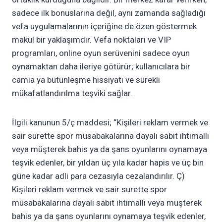
sadece ilk bonuslarına değil, aynı zamanda sağladığı
vefa uygulamalarının içeriğine de özen göstermek
makul bir yaklaşımdır. Vefa noktaları ve VIP
programları, online oyun serüvenini sadece oyun
oynamaktan daha ileriye götürür; kullanıcılara bir
camia ya bütünleşme hissiyatı ve sürekli
mükafatlandırılma teşviki sağlar.
İlgili kanunun 5/ç maddesi; “Kişileri reklam vermek ve
sair surette spor müsabakalarına dayalı sabit ihtimalli
veya müşterek bahis ya da şans oyunlarını oynamaya
teşvik edenler, bir yıldan üç yıla kadar hapis ve üç bin
güne kadar adli para cezasıyla cezalandırılır. Ç)
Kişileri reklam vermek ve sair surette spor
müsabakalarına dayalı sabit ihtimalli veya müşterek
bahis ya da şans oyunlarını oynamaya teşvik edenler,