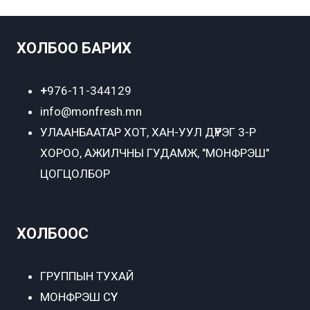
ХОЛБОО БАРИХ
+
976-11-344129
info@monfresh.mn
УЛААНБААТАР ХОТ,
ХАН-УУЛ ДҮҮРЭГ 3-Р
ХОРОО, АЖИЛЧНЫ ГУДАМЖ, "МОНФРЭШ"
ЦОГЦОЛБОР
ХОЛБООС
ГРУППЫН ТУХАЙ
МОНФРЭШ СҮҮ