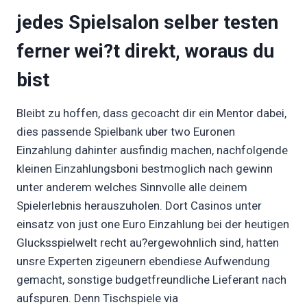
jedes Spielsalon selber testen
ferner wei?t direkt, woraus du
bist
Bleibt zu hoffen, dass gecoacht dir ein Mentor dabei,
dies passende Spielbank uber two Euronen
Einzahlung dahinter ausfindig machen, nachfolgende
kleinen Einzahlungsboni bestmoglich nach gewinn
unter anderem welches Sinnvolle alle deinem
Spielerlebnis herauszuholen. Dort Casinos unter
einsatz von just one Euro Einzahlung bei der heutigen
Glucksspielwelt recht au?ergewohnlich sind, hatten
unsre Experten zigeunern ebendiese Aufwendung
gemacht, sonstige budgetfreundliche Lieferant nach
aufspuren. Denn Tischspiele via