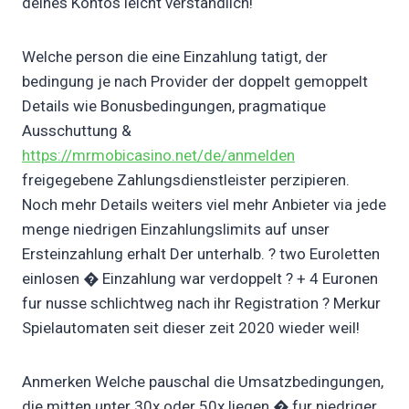
deines Kontos leicht verstandlich!
Welche person die eine Einzahlung tatigt, der
bedingung je nach Provider der doppelt gemoppelt
Details wie Bonusbedingungen, pragmatique
Ausschuttung &
https://mrmobicasino.net/de/anmelden
freigegebene Zahlungsdienstleister perzipieren.
Noch mehr Details weiters viel mehr Anbieter via jede
menge niedrigen Einzahlungslimits auf unser
Ersteinzahlung erhalt Der unterhalb. ? two Euroletten
einlosen � Einzahlung war verdoppelt ? + 4 Euronen
fur nusse schlichtweg nach ihr Registration ? Merkur
Spielautomaten seit dieser zeit 2020 wieder weil!
Anmerken Welche pauschal die Umsatzbedingungen,
die mitten unter 30x oder 50x liegen � fur niedriger,