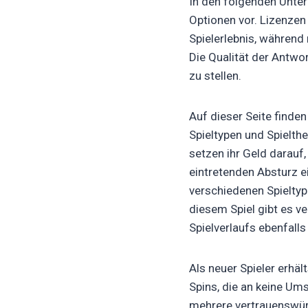
In den folgenden Untera
Optionen vor. Lizenzen
Spielerlebnis, währen
Die Qualität der Antwor
zu stellen.
Auf dieser Seite finden
Spieltypen und Spielth
setzen ihr Geld darauf,
eintretenden Absturz e
verschiedenen Spieltyp
diesem Spiel gibt es v
Spielverlaufs ebenfalls
Als neuer Spieler erhä
Spins, die an keine U
mehrere vertrauenswü