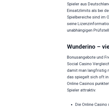
Spieler aus Deutschlan
Einsatzlimits als bei d
Spielbereiche sind im O
seine Lizenzinformatio
unabhängigen Prüfstel
Wunderino – vie
Bonusangebote und Frei
Social Casino Vergleic
damit man langfristig m
das spiegelt sich oft 
Online Casinos punkten
Spieler attraktiv.
Die Online Casino 