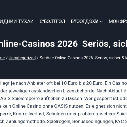
БИДНИЙ ТУХАЙ
СҮҮ БЭЛТГЭЛ
БҮТЭЭГДЭХҮҮН
МОНФР
line-Casinos 2026 ️ Seriös, sic
me
/
Uncategorized
/
Seriöse Online-Casinos 2026 ️ Seriös, sicher & l
iegt je nach Anbieter oft bei 10 Euro bis 20 Euro. Ein Casin
 der jeweiligen ausländischen Lizenzbehörde. Nach Ablauf 
 OASIS Spielersperre aufheben zu lassen. Wer gesperrt ist od
te kein Online Casino ohne OASIS nutzen. Es eignet sich nicht 
perre, Kontrollverlust, Schulden oder problematischem Spielv
ch Zahlungsmethode, Spielregeln, Bonusbedingungen, KYC 