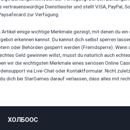
e vertrauenswürdige Dienstleister und stellt VISA, PayPal, 
Paysafecard zur Verfügung.
 Artikel einige wichtige Merkmale gezeigt, mit denen du ein
ebot erkennen kannst. Du kannst dich selbst sperren lassen
etern oder Behörden gesperrt werden (Fremdsperre). Wenn d
 echtes Geld gewinnen willst, musst du natürlich auch echtes
ben wir die wichtigsten Merkmale eines seriösen Online Casin
undensupport via Live-Chat oder Kontaktformular. Nicht zulet
 du dich bei StarGames darauf verlassen, dass alles mit rec
ХОЛБООС