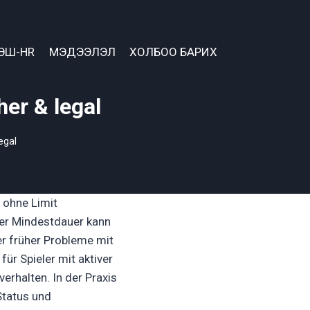
ЭШ-HR
МЭДЭЭЛЭЛ
ХОЛБОО БАРИХ
her & legal
egal
o ohne Limit
der Mindestdauer kann
er früher Probleme mit
für Spieler mit aktiver
erhalten. In der Praxis
Status und