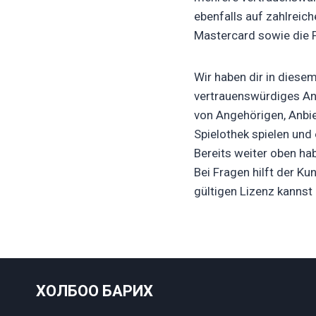
ebenfalls auf zahlreich
Mastercard sowie die 
Wir haben dir in diesem
vertrauenswürdiges Ang
von Angehörigen, Anbi
Spielothek spielen und
Bereits weiter oben ha
Bei Fragen hilft der K
gültigen Lizenz kannst
ХОЛБОО БАРИХ