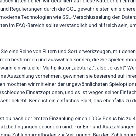
bschnitten gehen wir detailliert auf diese Kategorien ein un
 und Regulierungen durch die GGL gewährleisten ein sichere
d moderne Technologien wie SSL-Verschlüsselung den Datens
ten im FAQ-Bereich sollte verständlich und hilfreich sein, u
 Sie eine Reihe von Filtern und Sortierwerkzeugen, mit denen
emen bestimmen und auswählen können, die Sie spielen möch
 wann ein virtueller Multiplikator „abstürzt”, also „crasht” W
ine Auszahlung vornehmen, gewinnen sie basierend auf ihre
en möchten wir mit einer der ungewöhnlichsten Spieloptione
erschiedene Einsatzoptionen, und es ist wegen seiner Einfac
 sehr beliebt. Keno ist ein einfaches Spiel, das ebenfalls zu 
ltst du nach der ersten Einzahlung einen 100% Bonus bis zu
msatzbedingungen gebunden sind. Für Ein- und Auszahlungen
rdige Zahlungsmethoden zur Verfügung. Bei den Zahlungsm