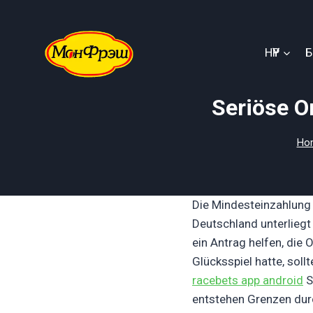
Skip
to
content
НҮҮР
Seriöse On
Ho
Die Mindesteinzahlung l
Deutschland unterliegt
ein Antrag helfen, die
Glücksspiel hatte, soll
racebets app android
S
entstehen Grenzen dur