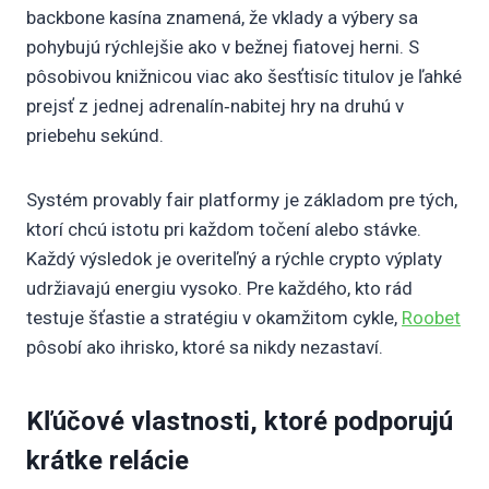
backbone kasína znamená, že vklady a výbery sa
pohybujú rýchlejšie ako v bežnej fiatovej herni. S
pôsobivou knižnicou viac ako šesťtisíc titulov je ľahké
prejsť z jednej adrenalín‑nabitej hry na druhú v
priebehu sekúnd.
Systém provably fair platformy je základom pre tých,
ktorí chcú istotu pri každom točení alebo stávke.
Každý výsledok je overiteľný a rýchle crypto výplaty
udržiavajú energiu vysoko. Pre každého, kto rád
testuje šťastie a stratégiu v okamžitom cykle,
Roobet
pôsobí ako ihrisko, ktoré sa nikdy nezastaví.
Kľúčové vlastnosti, ktoré podporujú
krátke relácie