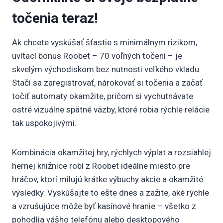
točenia teraz!
Ak chcete vyskúšať šťastie s minimálnym rizikom,
uvítací bonus Roobet – 70 voľných točení – je
skvelým východiskom bez nutnosti veľkého vkladu.
Stačí sa zaregistrovať, nárokovať si točenia a začať
točiť automaty okamžite, pričom si vychutnávate
ostré vizuálne spätné väzby, ktoré robia rýchle relácie
tak uspokojivými.
Kombinácia okamžitej hry, rýchlych výplat a rozsiahlej
hernej knižnice robí z Roobet ideálne miesto pre
hráčov, ktorí milujú krátke výbuchy akcie a okamžité
výsledky. Vyskúšajte to ešte dnes a zažite, aké rýchle
a vzrušujúce môže byť kasínové hranie – všetko z
pohodlia vášho telefónu alebo desktopového