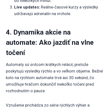
do niekoľkých minút.
Live updates:
Reálne‑časové kurzy a výsledky
udržiavajú adrenalín na vrchole.
4. Dynamika akcie na
automate: Ako jazdiť na vlne
točení
Automaty sú srdcom krátkych relácií, pretože
poskytujú výsledky rýchlo a vo veľkom objeme. Bežné
kolo na rýchlom automate trvá asi 30 sekúnd, čo
umožňuje hráčom dokončiť niekoľko točení pred
rozhodnutím o pauze.
Vzrušenie prichádza zo série rýchlych výhier a