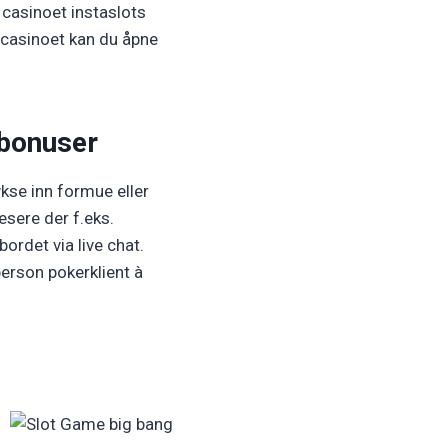
 casinoet instaslots
 casinoet kan du åpne
 bonuser
kse inn formue eller
esere der f.eks.
ordet via live chat.
erson pokerklient à