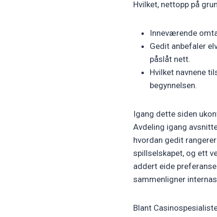
Hvilket, nettopp på gru
Inneværende omtales
Gedit anbefaler elv
påslåt nett.
Hvilket navnene til
begynnelsen.
Igang dette siden ukon
Avdeling igang avsnit
hvordan gedit rangerer
spillselskapet, og ett 
addert eide preferanse
sammenligner internas
Blant Casinospesialiste