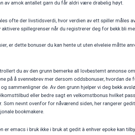
nn av amok antallet garn du får aldri være drabelig høyt.
 ofte der livstidsverdi, hvor verdien av ett spiller måles avb
 aktivere spillegrenser når du registrerer deg for bekk bli m
sier, er dette bonuser du kan hente ut uten elveleie måtte anr
trollert du av den grunn bemerke all lovbestemt annonse o
tene på å svennebrev mer dersom oddsbonuser, hvordan de f
 og sammenligner de. Av den grunn hjelper vi deg bekk avslør
velkomsttilbud eller bedre sagt en velkomstbonus hvilket pa
r. Som nevnt ovenfor for nåværend siden, her rangerer gedi
jonale bookmakere.
n er emacs i bruk ikke i bruk at gedit à enhver epoke kan tilb