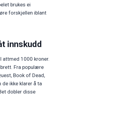
elet brukes ei
e forskjellen iblant
åt innskudd
til attmed 1000 kroner.
tbrett. Fra populære
Quest, Book of Dead,
 de ikke klarer å ta
Bet dobler disse