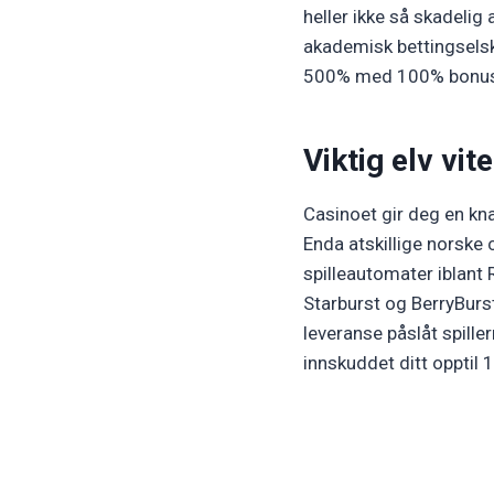
heller ikke så skadelig
akademisk bettingselsk
500% med 100% bonuser,
Viktig elv vi
Casinoet gir deg en knal
Enda atskillige norske 
spilleautomater iblant
Starburst og BerryBurst.
leveranse påslåt spille
innskuddet ditt opptil 