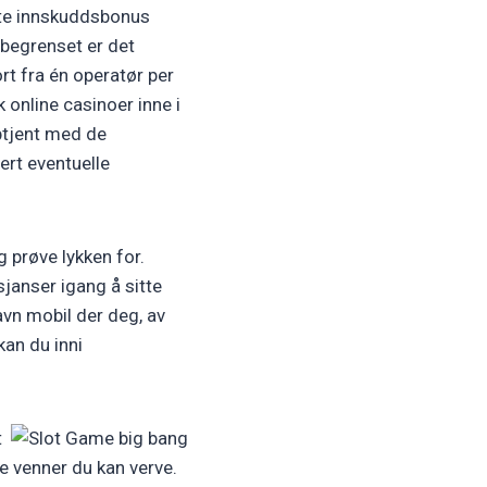
ste innskuddsbonus
 begrenset er det
rt fra én operatør per
 online casinoer inne i
ptjent med de
ert eventuelle
ig prøve lykken for.
anser igang å sitte
avn mobil der deg, av
kan du inni
t
e venner du kan verve.