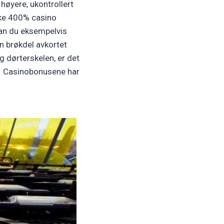
høyere, ukontrollert
like 400% casino
 kan du eksempelvis
n brøkdel avkortet
g dørterskelen, er det
pp. Casinobonusene har