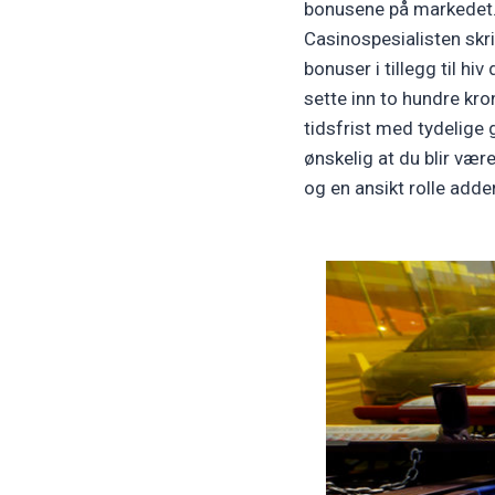
bonusene på markedet. S
Casinospesialisten skri
bonuser i tillegg til h
sette inn to hundre kr
tidsfrist med tydelige 
ønskelig at du blir vær
og en ansikt rolle adder