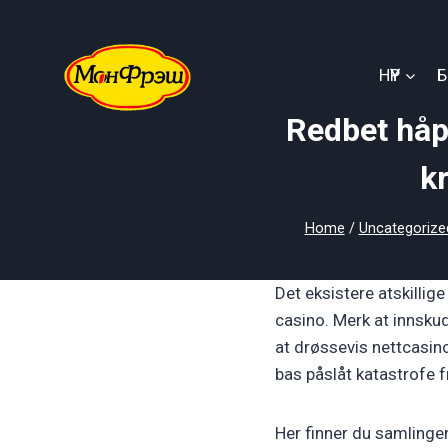
Skip
to
content
НҮҮР
Redbet håp 
kr
Home
/
Uncategorize
Det eksistere atskillig
casino. Merk at innskud
at drøssevis nettcasin
bas påslåt katastrofe f
Her finner du samlingen