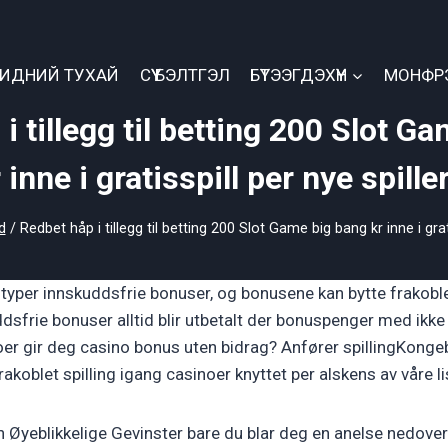
БИДНИЙ ТУХАЙ
СҮҮ БЭЛТГЭЛ
БҮТЭЭГДЭХҮҮН
МОНФР
i tillegg til betting 200 Slot G
 inne i gratisspill per nye spille
d
/
Redbet håp i tillegg til betting 200 Slot Game big bang kr inne i grati
e typer innskuddsfrie bonuser, og bonusene kan bytte frakobl
dsfrie bonuser alltid blir utbetalt der bonuspenger med ikke
oer gir deg casino bonus uten bidrag?
Anfører spillingKonge
rakoblet spilling igang casinoer knyttet per alskens av våre l
 Øyeblikkelige Gevinster bare du blar deg en anelse nedover 