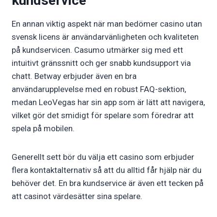
kundservice
En annan viktig aspekt när man bedömer casino utan
svensk licens är användarvänligheten och kvaliteten
på kundservicen. Casumo utmärker sig med ett
intuitivt gränssnitt och ger snabb kundsupport via
chatt. Betway erbjuder även en bra
användarupplevelse med en robust FAQ-sektion,
medan LeoVegas har sin app som är lätt att navigera,
vilket gör det smidigt för spelare som föredrar att
spela på mobilen.
Generellt sett bör du välja ett casino som erbjuder
flera kontaktalternativ så att du alltid får hjälp när du
behöver det. En bra kundservice är även ett tecken på
att casinot värdesätter sina spelare.