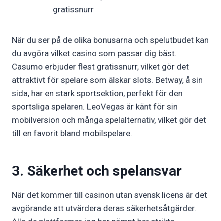
gratissnurr
När du ser på de olika bonusarna och spelutbudet kan
du avgöra vilket casino som passar dig bäst.
Casumo erbjuder flest gratissnurr, vilket gör det
attraktivt för spelare som älskar slots. Betway, å sin
sida, har en stark sportsektion, perfekt för den
sportsliga spelaren. LeoVegas är känt för sin
mobilversion och många spelalternativ, vilket gör det
till en favorit bland mobilspelare.
3. Säkerhet och spelansvar
När det kommer till casinon utan svensk licens är det
avgörande att utvärdera deras säkerhetsåtgärder.