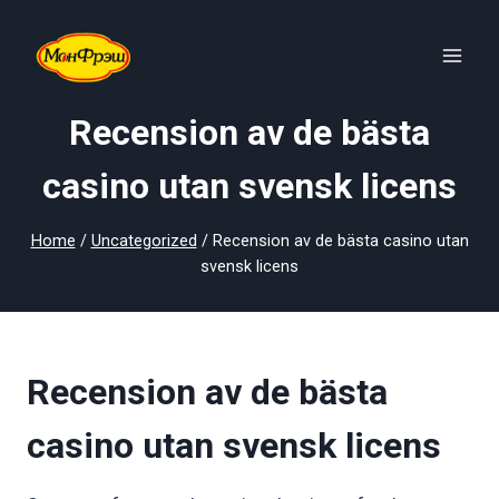
Skip
to
content
Recension av de bästa
casino utan svensk licens
Home
/
Uncategorized
/
Recension av de bästa casino utan
svensk licens
Recension av de bästa
casino utan svensk licens