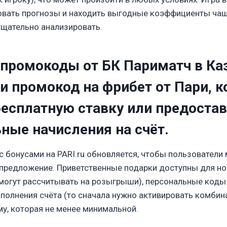
овать прогнозы и находить выгодные коэффициенты чащ
тщательно анализировать.
промокоды от БК Париматч в Ка
и промокод на фрибет от Пари, 
бесплатную ставку или предоста
ные начисления на счёт.
 бонусами на PARI.ru обновляется, чтобы пользователи
предложение. Приветственные подарки доступны для нов
могут рассчитывать на розыгрыши), персональные коды 
ополнения счёта (то сначала нужно активировать комбин
му, которая не менее минимальной.