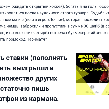
жем ожидать открытый хоккей), богатый на голы, особ
итироваться после неудачного старта турнира. Судьба 
енном матче (но и в игре «Лечче»), которая проходит пар
ча немцы забросили и пропустили в сумме 30 шайб (в ср
ль, и во всех этих четырёх встречах букмекерский «верх
ать промокод Париматч?
ь ставки (пополнять
дить выигрыши и
ножество других
остаточно лишь
ртфон из кармана.