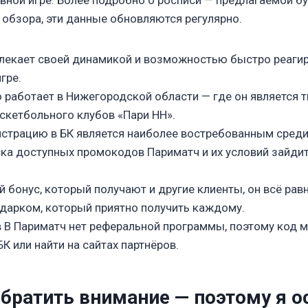
ё обзора, эти данные обновляются регулярно.
лекает своей динамикой и возможностью быстро реагир
гре.
 работает в Нижегородской области — где он является
скетбольного клубов «Пари НН».
страцию в БК является наиболее востребованным среди
ка доступных промокодов Париматч и их условий зайдит
й бонус, который получают и другие клиенты, он всё рав
дарком, который приятно получить каждому.
 В Париматч нет реферальной программы, поэтому код 
К или найти на сайтах партнёров.
 обратить внимание — поэтому я 