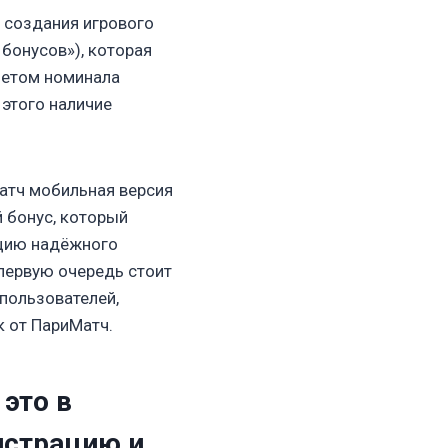
 создания игрового
 бонусов»), которая
четом номинала
 этого наличие
й бонус, который
ацию надёжного
 первую очередь стоит
пользователей,
 от ПариМатч.
это в
истрацию и