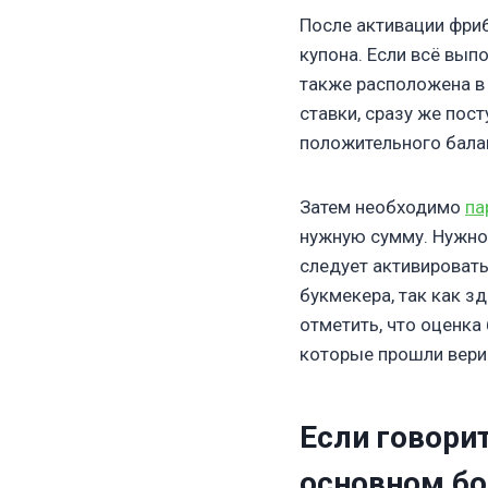
После активации фриб
купона. Если всё вып
также расположена в
ставки, сразу же пост
положительного бала
Затем необходимо
па
нужную сумму. Нужно 
следует активировать
букмекера, так как з
отметить, что оценка
которые прошли вери
Если говори
основном бо