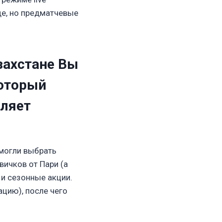
е, но предматчевые
захстане Вы
который
вляет
 могли выбрать
ичков от Пари (а
и сезонные акции.
ацию), после чего