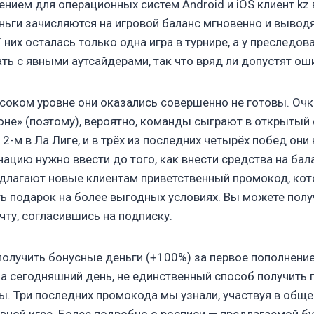
нием для операционных систем Android и iOS клиент kz
еньги зачисляются на игровой баланс мгновенно и вывод
них осталась только одна игра в турнире, а у преследова
ать с явными аутсайдерами, так что вряд ли допустят ош
ысоком уровне они оказались совершенно не готовы. Оч
оне» (поэтому), вероятно, команды сыграют в открытый 
2-м в Ла Лиге, и в трёх из последних четырёх побед они
ацию нужно ввести до того, как внести средства на бал
длагают новые клиентам приветственный промокод, кот
ь подарок на более выгодных условиях. Вы можете полу
ту, согласившись на подписку.
получить бонусные деньги (+100%) за первое пополнение
а сегодняшний день, не единственный способ получить 
ы. Три последних промокода мы узнали, участвуя в общ
вной игре. Более подробно о росписи — предлагаемой 