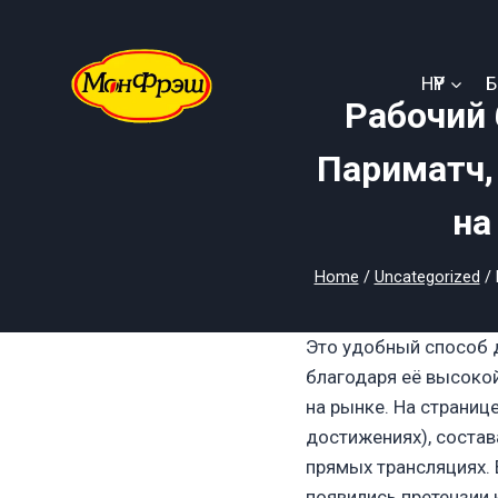
Skip
to
content
НҮҮР
Рабочий 
Париматч,
на
Home
/
Uncategorized
/
Это удобный способ д
благодаря её высоко
на рынке. На страниц
достижениях), состав
прямых трансляциях.
появились претензии к