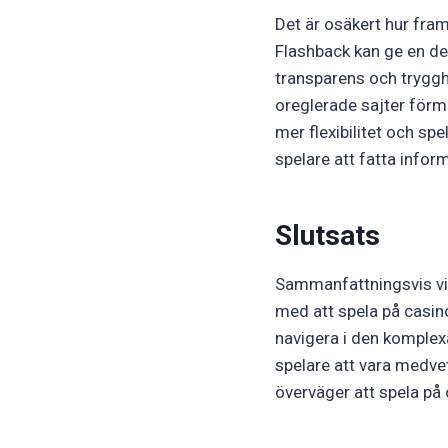
Det är osäkert hur fram
Flashback kan ge en de
transparens och trygghe
oreglerade sajter förm
mer flexibilitet och sp
spelare att fatta infor
Slutsats
Sammanfattningsvis vis
med att spela på casin
navigera i den komplexa
spelare att vara medvet
överväger att spela på 