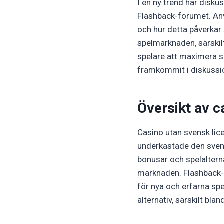
I en ny trend har disku
Flashback-forumet. Anv
och hur detta påverkar 
spelmarknaden, särskil
spelare att maximera s
framkommit i diskussio
Översikt av c
Casino utan svensk lice
underkastade den svens
bonusar och spelaltern
marknaden. Flashback-an
för nya och erfarna sp
alternativ, särskilt bl