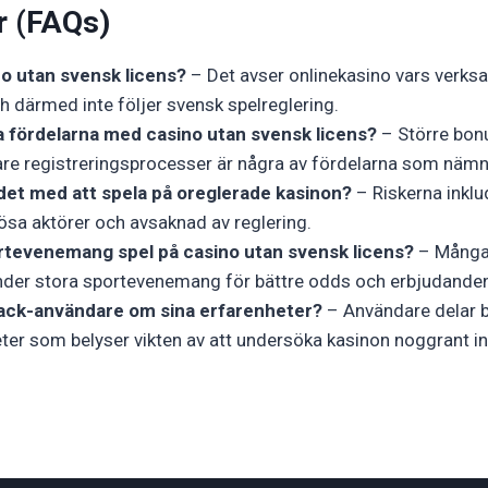
r (FAQs)
o utan svensk licens?
– Det avser onlinekasino vars verksa
h därmed inte följer svensk spelreglering.
ta fördelarna med casino utan svensk licens?
– Större bonu
are registreringsprocesser är några av fördelarna som nämn
s det med att spela på oreglerade kasinon?
– Riskerna inklu
ösa aktörer och avsaknad av reglering.
rtevenemang spel på casino utan svensk licens?
– Många s
under stora sportevenemang för bättre odds och erbjudande
ack-användare om sina erfarenheter?
– Användare delar b
ter som belyser vikten av att undersöka kasinon noggrant i