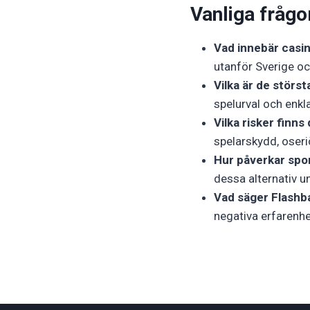
Vanliga frågo
Vad innebär casin
utanför Sverige oc
Vilka är de störs
spelurval och enkl
Vilka risker finn
spelarskydd, oseri
Hur påverkar spo
dessa alternativ 
Vad säger Flashb
negativa erfarenhe