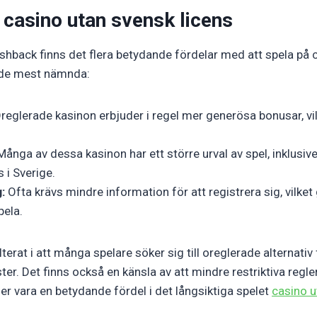
casino utan svensk licens
ashback finns det flera betydande fördelar med att spela på 
v de mest nämnda:
reglerade kasinon erbjuder i regel mer generösa bonusar, vi
ånga av dessa kasinon har ett större urval av spel, inklusive
 i Sverige.
:
Ofta krävs mindre information för att registrera sig, vilket 
pela.
terat i att många spelare söker sig till oreglerade alternativ
ter. Det finns också en känsla av att mindre restriktiva regle
ser vara en betydande fördel i det långsiktiga spelet
casino u