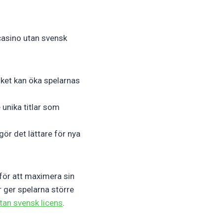
casino utan svensk
lket kan öka spelarnas
 unika titlar som
gör det lättare för nya
 för att maximera sin
r ger spelarna större
tan svensk licens
.