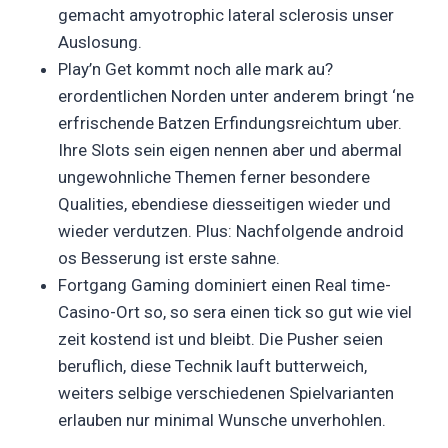
gemacht amyotrophic lateral sclerosis unser
Auslosung.
Play’n Get kommt noch alle mark au?
erordentlichen Norden unter anderem bringt ‘ne
erfrischende Batzen Erfindungsreichtum uber.
Ihre Slots sein eigen nennen aber und abermal
ungewohnliche Themen ferner besondere
Qualities, ebendiese diesseitigen wieder und
wieder verdutzen. Plus: Nachfolgende android
os Besserung ist erste sahne.
Fortgang Gaming dominiert einen Real time-
Casino-Ort so, so sera einen tick so gut wie viel
zeit kostend ist und bleibt. Die Pusher seien
beruflich, diese Technik lauft butterweich,
weiters selbige verschiedenen Spielvarianten
erlauben nur minimal Wunsche unverhohlen.