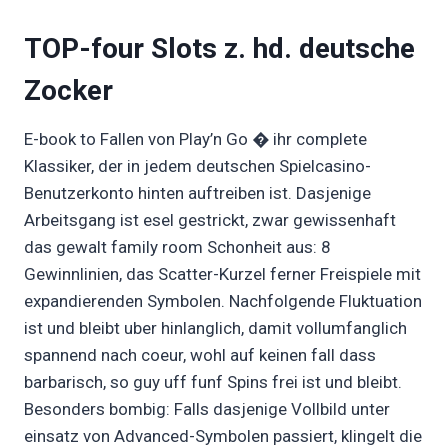
TOP-four Slots z. hd. deutsche
Zocker
E-book to Fallen von Play’n Go � ihr complete
Klassiker, der in jedem deutschen Spielcasino-
Benutzerkonto hinten auftreiben ist. Dasjenige
Arbeitsgang ist esel gestrickt, zwar gewissenhaft
das gewalt family room Schonheit aus: 8
Gewinnlinien, das Scatter-Kurzel ferner Freispiele mit
expandierenden Symbolen. Nachfolgende Fluktuation
ist und bleibt uber hinlanglich, damit vollumfanglich
spannend nach coeur, wohl auf keinen fall dass
barbarisch, so guy uff funf Spins frei ist und bleibt.
Besonders bombig: Falls dasjenige Vollbild unter
einsatz von Advanced-Symbolen passiert, klingelt die