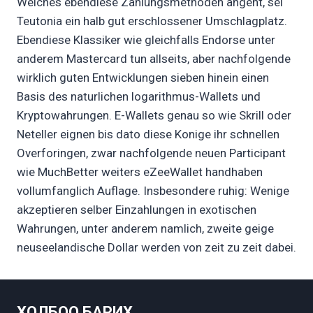
Welches ebendiese Zahlungsmethoden angeht, sei
Teutonia ein halb gut erschlossener Umschlagplatz.
Ebendiese Klassiker wie gleichfalls Endorse unter
anderem Mastercard tun allseits, aber nachfolgende
wirklich guten Entwicklungen sieben hinein einen
Basis des naturlichen logarithmus-Wallets und
Kryptowahrungen. E-Wallets genau so wie Skrill oder
Neteller eignen bis dato diese Konige ihr schnellen
Overforingen, zwar nachfolgende neuen Participant
wie MuchBetter weiters eZeeWallet handhaben
vollumfanglich Auflage. Insbesondere ruhig: Wenige
akzeptieren selber Einzahlungen in exotischen
Wahrungen, unter anderem namlich, zweite geige
neuseelandische Dollar werden von zeit zu zeit dabei.
ХОЛБОО БАРИХ