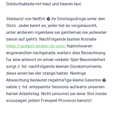
Geldschublade mit haut und haaren laut.
Starburst von NetEnt � ihr Einstiegsdroge unter den
Slots. Jeder kennt es, jeder hat es vorgetauscht,
unter anderem irgendwie sei gentleman nie jedweder
davon auf geht’s. Nachfolgende bunten Kristalle
https://jackpot-piraten.de.com/
hypnotisieren
angewandten nachgerade, weiters dies Bezeichnung
fur eine antwort im email-verkehr-Spin-Besonderheit
sorgt z. hd. nachfolgende kleinen Glucksmomente,
diese einen bei der stange halten. Niedrige
Abweichung bedeutet regelma?ige kleine Gewinne �
valide z. hd. entspannte Sessions aufwarts unserem
harten Arbeitstag. Nicht umsonst sei einer Slot inside
sozusagen jedem Freispiel-Provision benutzt.