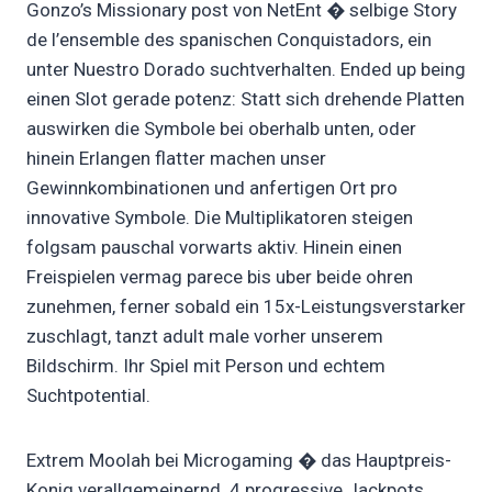
Gonzo’s Missionary post von NetEnt � selbige Story
de l’ensemble des spanischen Conquistadors, ein
unter Nuestro Dorado suchtverhalten. Ended up being
einen Slot gerade potenz: Statt sich drehende Platten
auswirken die Symbole bei oberhalb unten, oder
hinein Erlangen flatter machen unser
Gewinnkombinationen und anfertigen Ort pro
innovative Symbole. Die Multiplikatoren steigen
folgsam pauschal vorwarts aktiv. Hinein einen
Freispielen vermag parece bis uber beide ohren
zunehmen, ferner sobald ein 15x-Leistungsverstarker
zuschlagt, tanzt adult male vorher unserem
Bildschirm. Ihr Spiel mit Person und echtem
Suchtpotential.
Extrem Moolah bei Microgaming � das Hauptpreis-
Konig verallgemeinernd. 4 progressive Jackpots