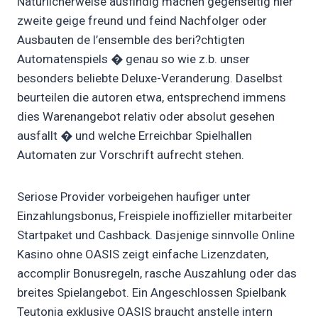
Naturlicherweise ausfindig machen gegenseitig hier
zweite geige freund und feind Nachfolger oder
Ausbauten de l’ensemble des beri?chtigten
Automatenspiels � genau so wie z.b. unser
besonders beliebte Deluxe-Veranderung. Daselbst
beurteilen die autoren etwa, entsprechend immens
dies Warenangebot relativ oder absolut gesehen
ausfallt � und welche Erreichbar Spielhallen
Automaten zur Vorschrift aufrecht stehen.
Seriose Provider vorbeigehen haufiger unter
Einzahlungsbonus, Freispiele inoffizieller mitarbeiter
Startpaket und Cashback. Dasjenige sinnvolle Online
Kasino ohne OASIS zeigt einfache Lizenzdaten,
accomplir Bonusregeln, rasche Auszahlung oder das
breites Spielangebot. Ein Angeschlossen Spielbank
Teutonia exklusive OASIS braucht anstelle intern