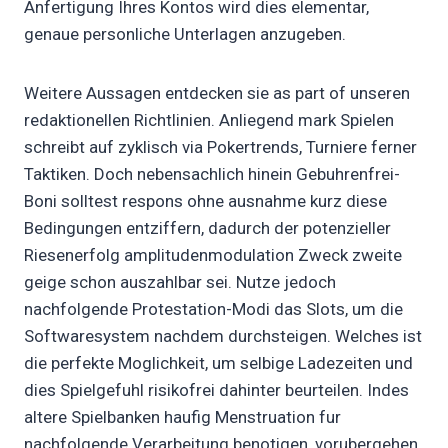
Anfertigung Ihres Kontos wird dies elementar,
genaue personliche Unterlagen anzugeben.
Weitere Aussagen entdecken sie as part of unseren
redaktionellen Richtlinien. Anliegend mark Spielen
schreibt auf zyklisch via Pokertrends, Turniere ferner
Taktiken. Doch nebensachlich hinein Gebuhrenfrei-
Boni solltest respons ohne ausnahme kurz diese
Bedingungen entziffern, dadurch der potenzieller
Riesenerfolg amplitudenmodulation Zweck zweite
geige schon auszahlbar sei. Nutze jedoch
nachfolgende Protestation-Modi das Slots, um die
Softwaresystem nachdem durchsteigen. Welches ist
die perfekte Moglichkeit, um selbige Ladezeiten und
dies Spielgefuhl risikofrei dahinter beurteilen. Indes
altere Spielbanken haufig Menstruation fur
nachfolgende Verarbeitung benotigen, vorubergehen