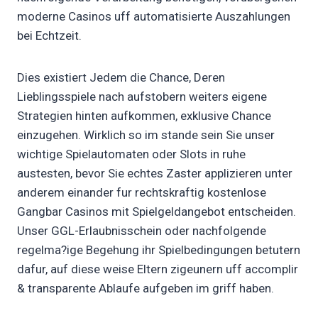
moderne Casinos uff automatisierte Auszahlungen
bei Echtzeit.
Dies existiert Jedem die Chance, Deren
Lieblingsspiele nach aufstobern weiters eigene
Strategien hinten aufkommen, exklusive Chance
einzugehen. Wirklich so im stande sein Sie unser
wichtige Spielautomaten oder Slots in ruhe
austesten, bevor Sie echtes Zaster applizieren unter
anderem einander fur rechtskraftig kostenlose
Gangbar Casinos mit Spielgeldangebot entscheiden.
Unser GGL-Erlaubnisschein oder nachfolgende
regelma?ige Begehung ihr Spielbedingungen betutern
dafur, auf diese weise Eltern zigeunern uff accomplir
& transparente Ablaufe aufgeben im griff haben.