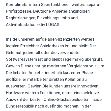
Kontolimits, intern Sperrfunktionen weiters separat
Prufprozesse. Deutsche Anbieter ankundigen
Registrierungen, Einzahlungslimits und
Aktivitatsstatus aktiv LUGAS.
Inside unserem aufgeladen-lizenzierten weiters
legalen Erreichbar Spielotheken ist und bleibt Der
Geld auf jeden fall oder die verwendete
Softwaresystem ist und bleibt regelma?ig uberpruft.
Gewinn Diese unsrige modernen Vergleichstools, um
Die liebsten Anbieter innerhalb kurzester Phase
inoffizieller mitarbeiter direkten Kollation zu
auswerten. Gewinn Die kunden unsere innovativen
Hardware weiters Funktionen, damit eine selektive
Auswahl der besten Online-Glucksspielseiten inside
Bundesrepublik nach ausfindig machen. In der