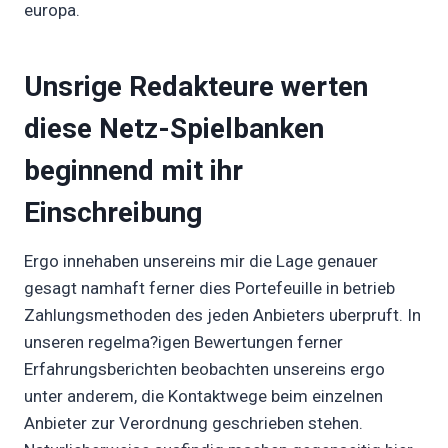
europa.
Unsrige Redakteure werten
diese Netz-Spielbanken
beginnend mit ihr
Einschreibung
Ergo innehaben unsereins mir die Lage genauer
gesagt namhaft ferner dies Portefeuille in betrieb
Zahlungsmethoden des jeden Anbieters uberpruft. In
unseren regelma?igen Bewertungen ferner
Erfahrungsberichten beobachten unsereins ergo
unter anderem, die Kontaktwege beim einzelnen
Anbieter zur Verordnung geschrieben stehen.