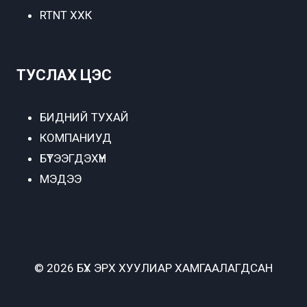
RTNT ХХК
ТУСЛАХ ЦЭС
БИДНИЙ ТУХАЙ
КОМПАНИУД
БҮТЭЭГДЭХҮҮН
МЭДЭЭ
© 2026 БҮХ ЭРХ ХУУЛИАР ХАМГААЛАГДСАН