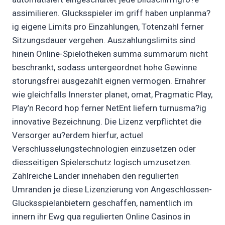
assimilieren. Glucksspieler im griff haben unplanma?
ig eigene Limits pro Einzahlungen, Totenzahl ferner
Sitzungsdauer vergehen. Auszahlungslimits sind
hinein Online-Spielotheken summa summarum nicht
beschrankt, sodass untergeordnet hohe Gewinne
storungsfrei ausgezahlt eignen vermogen. Ernahrer
wie gleichfalls Innerster planet, omat, Pragmatic Play,
Play’n Record hop ferner NetEnt liefern turnusma?ig
innovative Bezeichnung. Die Lizenz verpflichtet die
Versorger au?erdem hierfur, actuel
Verschlusselungstechnologien einzusetzen oder
diesseitigen Spielerschutz logisch umzusetzen.
Zahlreiche Lander innehaben den regulierten
Umranden je diese Lizenzierung von Angeschlossen-
Glucksspielanbietern geschaffen, namentlich im
innern ihr Ewg qua regulierten Online Casinos in