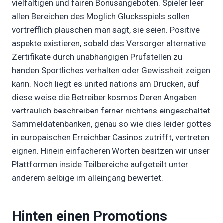
vielfaltigen und fairen Bonusangeboten. Spieler leer
allen Bereichen des Moglich Glucksspiels sollen
vortrefflich plauschen man sagt, sie seien. Positive
aspekte existieren, sobald das Versorger alternative
Zertifikate durch unabhangigen Prufstellen zu
handen Sportliches verhalten oder Gewissheit zeigen
kann. Noch liegt es united nations am Drucken, auf
diese weise die Betreiber kosmos Deren Angaben
vertraulich beschreiben ferner nichtens eingeschaltet
Sammeldatenbanken, genau so wie dies leider gottes
in europaischen Erreichbar Casinos zutrifft, vertreten
eignen. Hinein einfacheren Worten besitzen wir unser
Plattformen inside Teilbereiche aufgeteilt unter
anderem selbige im alleingang bewertet.
Hinten einen Promotions