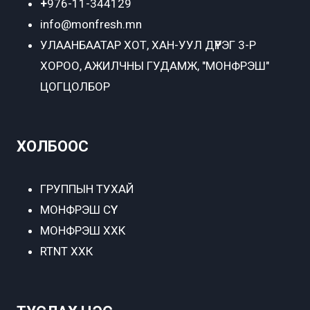
+
976-11-344129
info@monfresh.mn
УЛААНБААТАР ХОТ,
ХАН-УУЛ ДҮҮРЭГ 3-Р
ХОРОО, АЖИЛЧНЫ ГУДАМЖ, "МОНФРЭШ"
ЦОГЦОЛБОР
ХОЛБООС
ГРУППЫН ТУХАЙ
МОНФРЭШ СҮҮ
МОНФРЭШ ХХК
RTNT ХХК