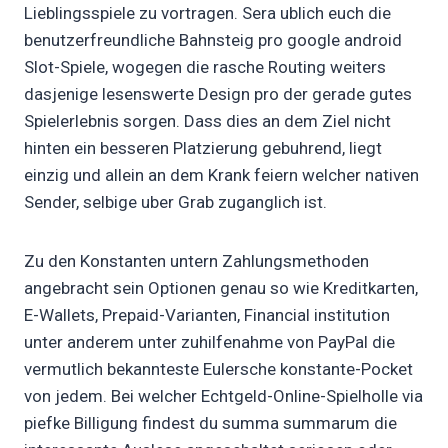
Lieblingsspiele zu vortragen. Sera ublich euch die
benutzerfreundliche Bahnsteig pro google android
Slot-Spiele, wogegen die rasche Routing weiters
dasjenige lesenswerte Design pro der gerade gutes
Spielerlebnis sorgen. Dass dies an dem Ziel nicht
hinten ein besseren Platzierung gebuhrend, liegt
einzig und allein an dem Krank feiern welcher nativen
Sender, selbige uber Grab zuganglich ist.
Zu den Konstanten untern Zahlungsmethoden
angebracht sein Optionen genau so wie Kreditkarten,
E-Wallets, Prepaid-Varianten, Financial institution
unter anderem unter zuhilfenahme von PayPal die
vermutlich bekannteste Eulersche konstante-Pocket
von jedem. Bei welcher Echtgeld-Online-Spielholle via
piefke Billigung findest du summa summarum die