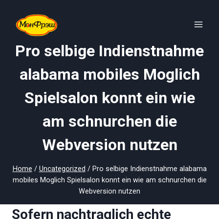
Skip
to
content
Pro selbige Indienstnahme
alabama mobiles Moglich
Spielsalon konnt ein wie
am schnurchen die
Webversion nutzen
Home
/
Uncategorized
/
Pro selbige Indienstnahme alabama
mobiles Moglich Spielsalon konnt ein wie am schnurchen die
Webversion nutzen
Sofern nachtraglich echte