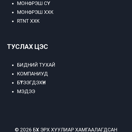
МОНФРЭШ СҮҮ
МОНФРЭШ ХХК
RTNT ХХК
ТУСЛАХ ЦЭС
БИДНИЙ ТУХАЙ
КОМПАНИУД
БҮТЭЭГДЭХҮҮН
МЭДЭЭ
© 2026 БҮХ ЭРХ ХУУЛИАР ХАМГААЛАГДСАН