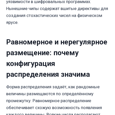
уязвимости в шифровальных программах.
Нынешние чипы содержат вшитые директивы для
создания стохастических чисел на физическом
ярусе.
Равномерное и нерегулярное
размещение: почему
конфигурация
распределения значима
Форма распределения задаёт, как рандомные
величины размещаются по определённому
промежутку. Равномерное распределение
обеспечивает схожую возможность появления
каждого величины. Всякие числа располагают