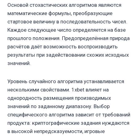
Основой стохастических алгоритмов являются
математические формулы, преобразующие
стартовое величину в последовательность чисел.
Каждое следующее число определяется на базе
прошлого положения. Предопределённая природа
расчётов даёт возможность воспроизводить
результаты при задействовании схожих исходных
значений.
Уровень случайного алгоритма устанавливается
несколькими свойствами. 1xbet влияет на
однородность размещения производимых
значений по заданному диапазону. Выбор
специфического алгоритма зависит от требований
продукта: криптографические задания нуждаются
в высокой непредсказуемости, игровые