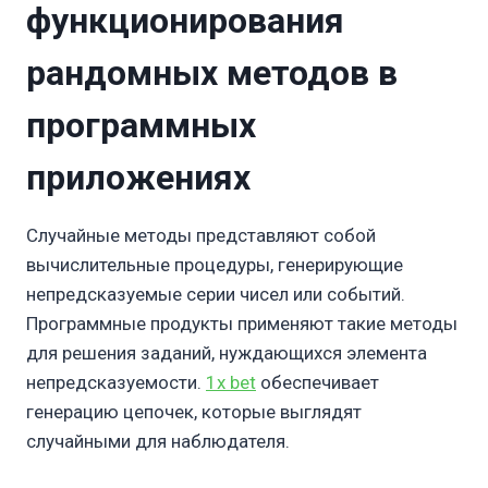
функционирования
рандомных методов в
программных
приложениях
Случайные методы представляют собой
вычислительные процедуры, генерирующие
непредсказуемые серии чисел или событий.
Программные продукты применяют такие методы
для решения заданий, нуждающихся элемента
непредсказуемости.
1x bet
обеспечивает
генерацию цепочек, которые выглядят
случайными для наблюдателя.