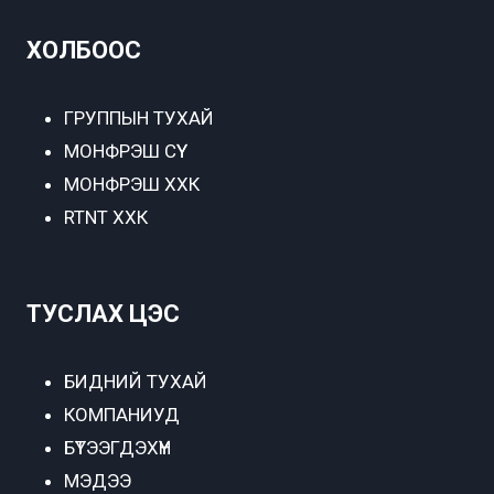
ХОЛБООС
ГРУППЫН ТУХАЙ
МОНФРЭШ СҮҮ
МОНФРЭШ ХХК
RTNT ХХК
ТУСЛАХ ЦЭС
БИДНИЙ ТУХАЙ
КОМПАНИУД
БҮТЭЭГДЭХҮҮН
МЭДЭЭ