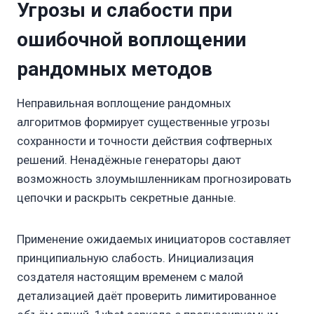
Угрозы и слабости при
ошибочной воплощении
рандомных методов
Неправильная воплощение рандомных
алгоритмов формирует существенные угрозы
сохранности и точности действия софтверных
решений. Ненадёжные генераторы дают
возможность злоумышленникам прогнозировать
цепочки и раскрыть секретные данные.
Применение ожидаемых инициаторов составляет
принципиальную слабость. Инициализация
создателя настоящим временем с малой
детализацией даёт проверить лимитированное