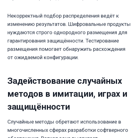
Некорректный подбор распределения ведёт к
изменению результатов. Шифровальные продукты
нуждаются строго однородного размещения для
гарантирования защищённости. Тестирование
размещения помогает обнаружить расхождения
от ожидаемой конфигурации.
Задействование случайных
методов в имитации, играх и
защищённости
Случайные методы обретают использование в
многочисленных сферах разработки софтверного