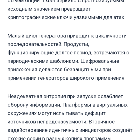
объём опций. 1xbet зеркало с прогнозируемым
исходным значением превращает
криптографические ключи уязвимыми для атак.
Малый цикл генератора приводит к цикличности
последовательностей. Продукты,
функционирующие долгое период, встречаются с
периодическими шаблонами. Шифровальные
приложения делаются беззащитными при
применении генераторов широкого применения.
Неадекватная энтропия при запуске ослабляет
оборону информации. Платформы в виртуальных
окружениях могут испытывать дефицит
источников непредсказуемости. Вторичное
задействование идентичных инициаторов создаёт
схожие серии в разных копиях программы.