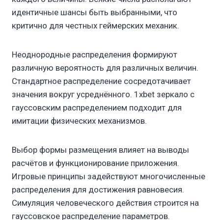
идентичные шансы быть выбранными, что
критично для честных геймерских механик.
Неоднородные распределения формируют
различную вероятность для различных величин.
Стандартное распределение сосредотачивает
значения вокруг усреднённого. 1xbet зеркало с
гауссовским распределением подходит для
имитации физических механизмов.
Выбор формы размещения влияет на выводы
расчётов и функционирование приложения.
Игровые принципы задействуют многочисленные
распределения для достижения равновесия.
Симуляция человеческого действия строится на
гауссовское распределение параметров.