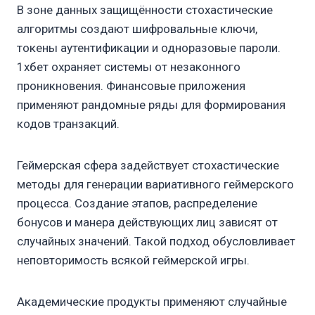
В зоне данных защищённости стохастические
алгоритмы создают шифровальные ключи,
токены аутентификации и одноразовые пароли.
1хбет охраняет системы от незаконного
проникновения. Финансовые приложения
применяют рандомные ряды для формирования
кодов транзакций.
Геймерская сфера задействует стохастические
методы для генерации вариативного геймерского
процесса. Создание этапов, распределение
бонусов и манера действующих лиц зависят от
случайных значений. Такой подход обусловливает
неповторимость всякой геймерской игры.
Академические продукты применяют случайные