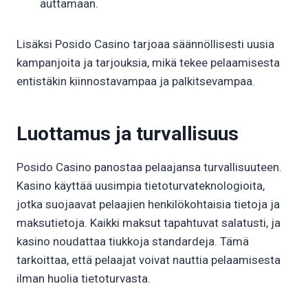
auttamaan.
Lisäksi Posido Casino tarjoaa säännöllisesti uusia
kampanjoita ja tarjouksia, mikä tekee pelaamisesta
entistäkin kiinnostavampaa ja palkitsevampaa.
Luottamus ja turvallisuus
Posido Casino panostaa pelaajansa turvallisuuteen.
Kasino käyttää uusimpia tietoturvateknologioita,
jotka suojaavat pelaajien henkilökohtaisia tietoja ja
maksutietoja. Kaikki maksut tapahtuvat salatusti, ja
kasino noudattaa tiukkoja standardeja. Tämä
tarkoittaa, että pelaajat voivat nauttia pelaamisesta
ilman huolia tietoturvasta.