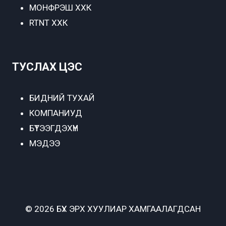
МОНФРЭШ ХХК
RTNT ХХК
ТУСЛАХ ЦЭС
БИДНИЙ ТУХАЙ
КОМПАНИУД
БҮТЭЭГДЭХҮҮН
МЭДЭЭ
© 2026 БҮХ ЭРХ ХУУЛИАР ХАМГААЛАГДСАН