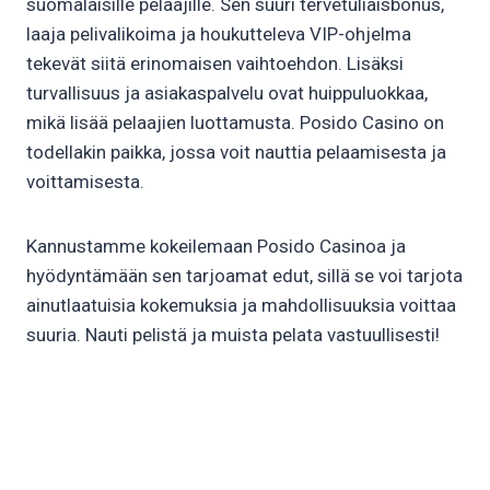
suomalaisille pelaajille. Sen suuri tervetuliaisbonus,
laaja pelivalikoima ja houkutteleva VIP-ohjelma
tekevät siitä erinomaisen vaihtoehdon. Lisäksi
turvallisuus ja asiakaspalvelu ovat huippuluokkaa,
mikä lisää pelaajien luottamusta. Posido Casino on
todellakin paikka, jossa voit nauttia pelaamisesta ja
voittamisesta.
Kannustamme kokeilemaan Posido Casinoa ja
hyödyntämään sen tarjoamat edut, sillä se voi tarjota
ainutlaatuisia kokemuksia ja mahdollisuuksia voittaa
suuria. Nauti pelistä ja muista pelata vastuullisesti!