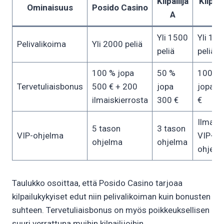
Kilpailija
Kilpail
Ominaisuus
Posido Casino
A
B
Yli 1500
Yli 18
Pelivalikoima
Yli 2000 peliä
peliä
peliä
100 % jopa
50 %
100 %
Tervetuliaisbonus
500 € + 200
jopa
jopa 4
ilmaiskierrosta
300 €
€
Ilman
5 tason
3 tason
VIP-ohjelma
VIP-
ohjelma
ohjelma
ohjelm
Taulukko osoittaa, että Posido Casino tarjoaa
kilpailukykyiset edut niin pelivalikoiman kuin bonusten
suhteen. Tervetuliaisbonus on myös poikkeuksellisen
suuri verrattuna muihin kilpailijoihin.