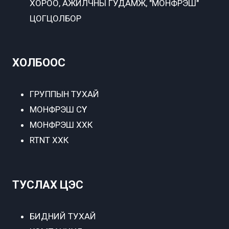
ХОРОО, АЖИЛЧНЫ ГУДАМЖ, "МОНФРЭШ"
ЦОГЦОЛБОР
ХОЛБООС
ГРУППЫН ТУХАЙ
МОНФРЭШ СҮҮ
МОНФРЭШ ХХК
RTNT ХХК
ТУСЛАХ ЦЭС
БИДНИЙ ТУХАЙ