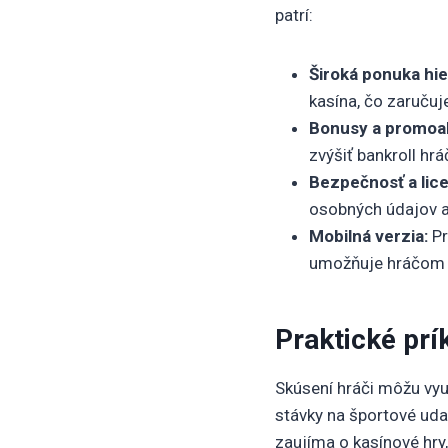
patrí:
Široká ponuka hie
kasína, čo zaručuje
Bonusy a promoa
zvýšiť bankroll hrá
Bezpečnosť a lic
osobných údajov a 
Mobilná verzia:
Pr
umožňuje hráčom h
Praktické prí
Skúsení hráči môžu vyu
stávky na športové udal
zaujíma o kasínové hry