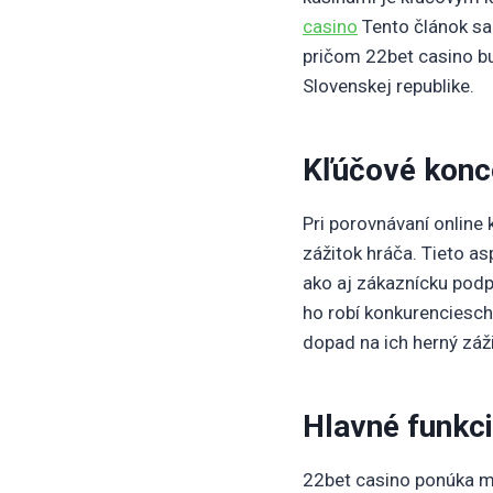
casino
Tento článok sa 
pričom 22bet casino bu
Slovenskej republike.
Kľúčové konc
Pri porovnávaní online 
zážitok hráča. Tieto a
ako aj zákaznícku podp
ho robí konkurenciesc
dopad na ich herný záži
Hlavné funkci
22bet casino ponúka mn