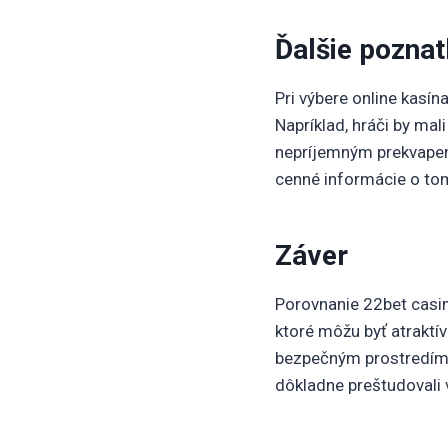
Ďalšie poznat
Pri výbere online kasín
Napríklad, hráči by ma
nepríjemným prekvapen
cenné informácie o tom
Záver
Porovnanie 22bet casin
ktoré môžu byť atraktí
bezpečným prostredím 
dôkladne preštudovali 