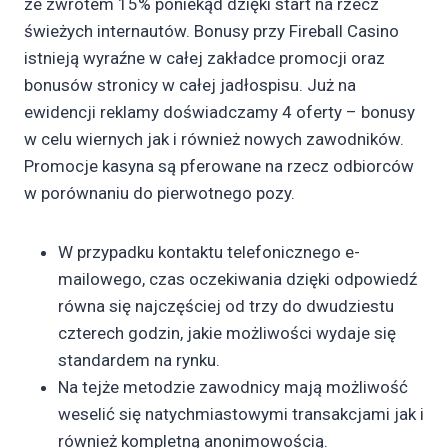
ze zwrotem 15% poniekąd dzięki start na rzecz
świeżych internautów. Bonusy przy Fireball Casino
istnieją wyraźne w całej zakładce promocji oraz
bonusów stronicy w całej jadłospisu. Już na
ewidencji reklamy doświadczamy 4 oferty – bonusy
w celu wiernych jak i również nowych zawodników.
Promocje kasyna są pferowane na rzecz odbiorców
w porównaniu do pierwotnego pozy.
W przypadku kontaktu telefonicznego e-
mailowego, czas oczekiwania dzięki odpowiedź
równa się najczęściej od trzy do dwudziestu
czterech godzin, jakie możliwości wydaje się
standardem na rynku.
Na tejże metodzie zawodnicy mają możliwość
weselić się natychmiastowymi transakcjami jak i
również kompletną anonimowością.