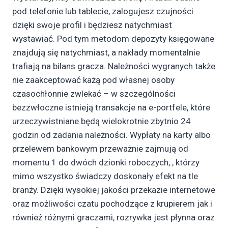
pod telefonie lub tablecie, zalogujesz czujności
dzięki swoje profil i będziesz natychmiast
wystawiać. Pod tym metodom depozyty księgowane
znajdują się natychmiast, a nakłady momentalnie
trafiają na bilans gracza. Należności wygranych także
nie zaakceptować każą pod własnej osoby
czasochłonnie zwlekać – w szczególności
bezzwłoczne istnieją transakcje na e-portfele, które
urzeczywistniane będą wielokrotnie zbytnio 24
godzin od zadania należności. Wypłaty na karty albo
przelewem bankowym przeważnie zajmują od
momentu 1 do dwóch dzionki roboczych, , którzy
mimo wszystko świadczy doskonały efekt na tle
branży. Dzięki wysokiej jakości przekazie internetowe
oraz możliwości czatu pochodzące z krupierem jak i
również różnymi graczami, rozrywka jest płynna oraz