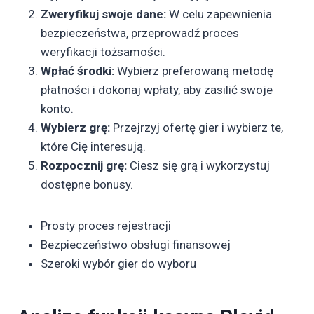
Zweryfikuj swoje dane:
W celu zapewnienia
bezpieczeństwa, przeprowadź proces
weryfikacji tożsamości.
Wpłać środki:
Wybierz preferowaną metodę
płatności i dokonaj wpłaty, aby zasilić swoje
konto.
Wybierz grę:
Przejrzyj ofertę gier i wybierz te,
które Cię interesują.
Rozpocznij grę:
Ciesz się grą i wykorzystuj
dostępne bonusy.
Prosty proces rejestracji
Bezpieczeństwo obsługi finansowej
Szeroki wybór gier do wyboru