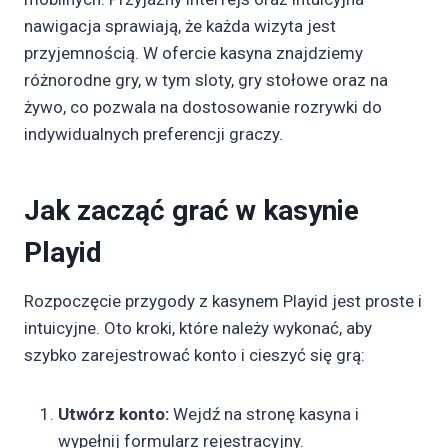
nawigacja sprawiają, że każda wizyta jest
przyjemnością. W ofercie kasyna znajdziemy
różnorodne gry, w tym sloty, gry stołowe oraz na
żywo, co pozwala na dostosowanie rozrywki do
indywidualnych preferencji graczy.
Jak zacząć grać w kasynie
Playid
Rozpoczęcie przygody z kasynem Playid jest proste i
intuicyjne. Oto kroki, które należy wykonać, aby
szybko zarejestrować konto i cieszyć się grą:
Utwórz konto:
Wejdź na stronę kasyna i
wypełnij formularz rejestracyjny.