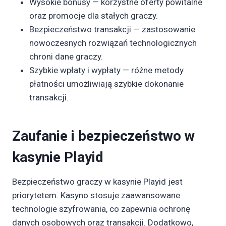
Wysokie bonusy — korzystne oferty powitalne
oraz promocje dla stałych graczy.
Bezpieczeństwo transakcji — zastosowanie
nowoczesnych rozwiązań technologicznych
chroni dane graczy.
Szybkie wpłaty i wypłaty — różne metody
płatności umożliwiają szybkie dokonanie
transakcji.
Zaufanie i bezpieczeństwo w
kasynie Playid
Bezpieczeństwo graczy w kasynie Playid jest
priorytetem. Kasyno stosuje zaawansowane
technologie szyfrowania, co zapewnia ochronę
danych osobowych oraz transakcji. Dodatkowo,