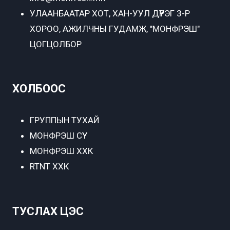
УЛААНБААТАР ХОТ,
ХАН-УУЛ ДҮҮРЭГ 3-Р
ХОРОО, АЖИЛЧНЫ ГУДАМЖ, "МОНФРЭШ"
ЦОГЦОЛБОР
ХОЛБООС
ГРУППЫН ТУХАЙ
МОНФРЭШ СҮҮ
МОНФРЭШ ХХК
RTNT ХХК
ТУСЛАХ ЦЭС