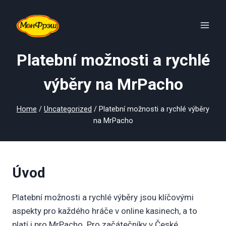
Skip
to
content
Platební možnosti a rychlé
výběry na MrPacho
Home
/
Uncategorized
/
Platební možnosti a rychlé výběry
na MrPacho
Úvod
Platební možnosti a rychlé výběry jsou klíčovými
aspekty pro každého hráče v online kasinech, a to
platí i pro MrPacho. Pro začátečníky v České