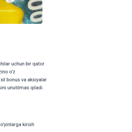
chilar uchun bir qator
zino o’z
 xil bonus va aksiyalar
ini unutilmas qiladi.
’yinlarga kirish