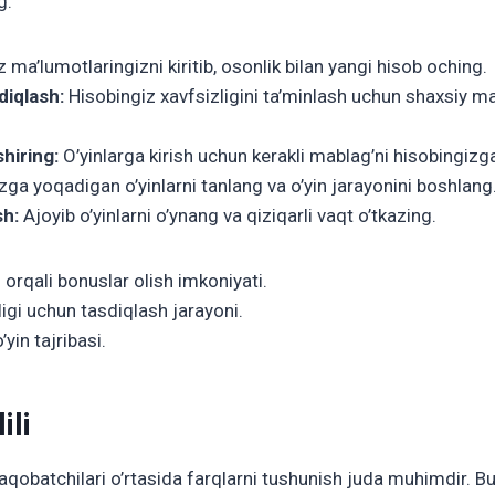
g:
 ma’lumotlaringizni kiritib, osonlik bilan yangi hisob oching.
diqlash:
Hisobingiz xavfsizligini ta’minlash uchun shaxsiy ma
hiring:
O’yinlarga kirish uchun kerakli mablag’ni hisobingizg
zga yoqadigan o’yinlarni tanlang va o’yin jarayonini boshlang
sh:
Ajoyib o’yinlarni o’ynang va qiziqarli vaqt o’tkazing.
 orqali bonuslar olish imkoniyati.
ligi uchun tasdiqlash jarayoni.
’yin tajribasi.
ili
aqobatchilari o’rtasida farqlarni tushunish juda muhimdir. Bu 