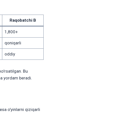
Raqobatchi B
1,800+
qoniqarli
oddiy
ko’rsatilgan. Bu
ga yordam beradi.
sa o’yinlarni qiziqarli