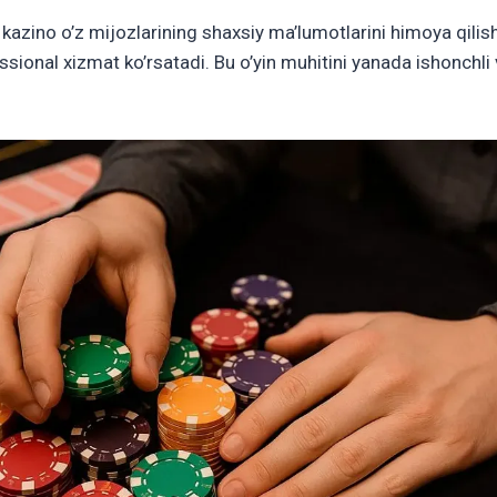
kazino o’z mijozlarining shaxsiy ma’lumotlarini himoya qilish
ssional xizmat ko’rsatadi. Bu o’yin muhitini yanada ishonchli 