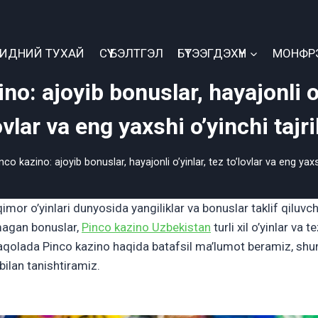
БИДНИЙ ТУХАЙ
СҮҮ БЭЛТГЭЛ
БҮТЭЭГДЭХҮҮН
МОНФР
no: ajoyib bonuslar, hayajonli o’
ovlar va eng yaxshi o’yinchi tajr
nco kazino: ajoyib bonuslar, hayajonli o’yinlar, tez to’lovlar va eng yaxs
mor o’yinlari dunyosida yangiliklar va bonuslar taklif qiluvch
lmagan bonuslar,
Pinсo kazino Uzbekistan
turli xil o’yinlar va t
maqolada Pinco kazino haqida batafsil ma’lumot beramiz, shu
 bilan tanishtiramiz.