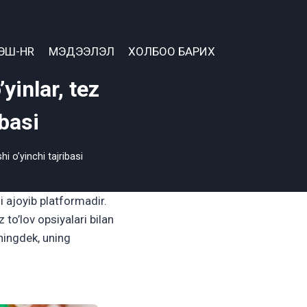
ЭШ-HR
МЭДЭЭЛЭЛ
ХОЛБОО БАРИХ
yinlar, tez
ibasi
hi o’yinchi tajribasi
i ajoyib platformadir.
ez to’lov opsiyalari bilan
ningdek, uning