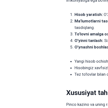
imkoniyatiga ega bo’lin
Hisob yaratish:
O’z
Ma’lumotlarni tas
tasdiqlang.
To’lovni amalga os
O’yinni tanlash:
Si
O’ynashni boshla
Yangi hisob ochish
Hisobingiz xavfsiz
Tez to’lovlar bilan o
Xususiyat tahl
Pinco kazino va uning r