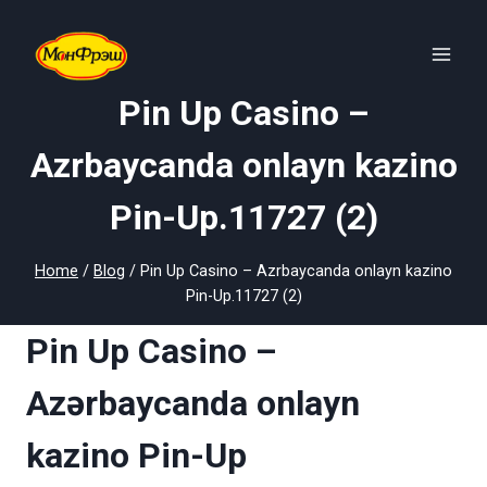
Skip
to
content
Pin Up Casino –
Azrbaycanda onlayn kazino
Pin-Up.11727 (2)
Home
/
Blog
/
Pin Up Casino – Azrbaycanda onlayn kazino
Pin-Up.11727 (2)
Pin Up Casino –
Azərbaycanda onlayn
kazino Pin-Up