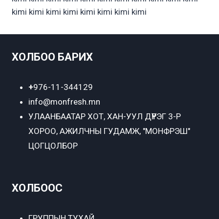
kimi kimi kimi kimi kimi kimi kimi kimi
ХОЛБОО БАРИХ
+
976-11-344129
info@monfresh.mn
УЛААНБААТАР ХОТ,
ХАН-УУЛ ДҮҮРЭГ 3-Р
ХОРОО, АЖИЛЧНЫ ГУДАМЖ, "МОНФРЭШ"
ЦОГЦОЛБОР
ХОЛБООС
ГРУППЫН ТУХАЙ