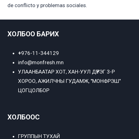
de conflicto y problemas sociales.
ХОЛБОО БАРИХ
+
976-11-344129
info@monfresh.mn
УЛААНБААТАР ХОТ,
ХАН-УУЛ ДҮҮРЭГ 3-Р
ХОРОО, АЖИЛЧНЫ ГУДАМЖ, "МОНФРЭШ"
ЦОГЦОЛБОР
ХОЛБООС
ГРУППЫН ТУХАЙ