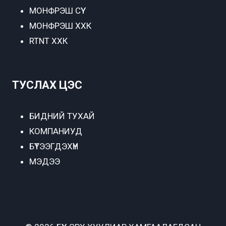
МОНФРЭШ СҮҮ
МОНФРЭШ ХХК
RTNT ХХК
ТУСЛАХ ЦЭС
БИДНИЙ ТУХАЙ
КОМПАНИУД
БҮТЭЭГДЭХҮҮН
МЭДЭЭ