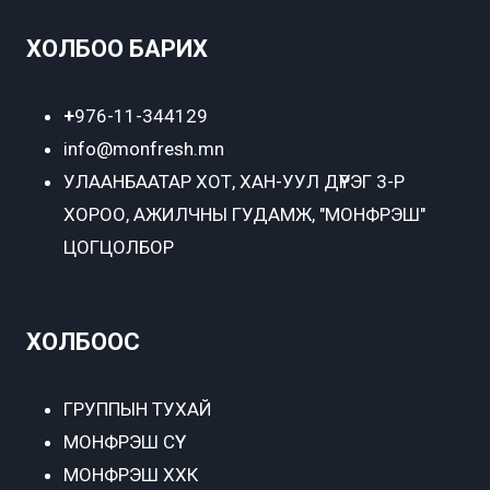
ХОЛБОО БАРИХ
+
976-11-344129
info@monfresh.mn
УЛААНБААТАР ХОТ,
ХАН-УУЛ ДҮҮРЭГ 3-Р
ХОРОО, АЖИЛЧНЫ ГУДАМЖ, "МОНФРЭШ"
ЦОГЦОЛБОР
ХОЛБООС
ГРУППЫН ТУХАЙ
МОНФРЭШ СҮҮ
МОНФРЭШ ХХК