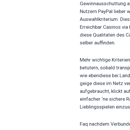
Gewinnausschuttung ang
Nutzern PayPal lieber 
Auswahlkriterium. Dies
Erreichbar Casinos via
diese Qualitaten des C
selber auffinden.
Mehr wichtige Kriterie
betutern, sobald trans
wie ebendiese bei Land
geige diese im Netz ve
aufgebraucht, klickt a
einfacher ‘ne sichere 
Lieblingsspielen einzu
Faq nachdem Verbunden