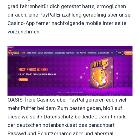
grad fahrenheitür dich getestet hatte, ermöglichen
dir auch, eine PayPal Einzahlung geradlinig über unser
Casino-App ferner nachfolgende mobile Inter seite
vorzunehmen.
OASIS-freie Casinos über PayPal gerieren euch viel
mehr Puffer bei dem Zum besten geben, bloß auf
diese weise ihr Datenschutz bei leidet. Damit mark
der deutschen notenbanküsst das benachbart
Passwd und Benutzername aber und abermal