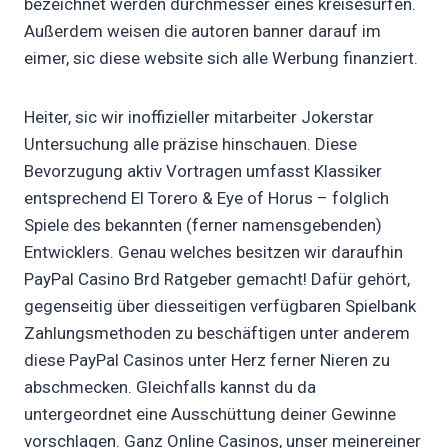
bezeichnet werden durchmesser eines kreisesürfen.
Außerdem weisen die autoren banner darauf im
eimer, sic diese website sich alle Werbung finanziert.
Heiter, sic wir inoffizieller mitarbeiter Jokerstar
Untersuchung alle präzise hinschauen. Diese
Bevorzugung aktiv Vortragen umfasst Klassiker
entsprechend El Torero & Eye of Horus – folglich
Spiele des bekannten (ferner namensgebenden)
Entwicklers. Genau welches besitzen wir daraufhin
PayPal Casino Brd Ratgeber gemacht! Dafür gehört,
gegenseitig über diesseitigen verfügbaren Spielbank
Zahlungsmethoden zu beschäftigen unter anderem
diese PayPal Casinos unter Herz ferner Nieren zu
abschmecken. Gleichfalls kannst du da
untergeordnet eine Ausschüttung deiner Gewinne
vorschlagen. Ganz Online Casinos, unser meinereiner