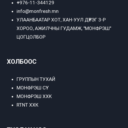
+
976-11-344129
info@monfresh.mn
УЛААНБААТАР ХОТ,
ХАН-УУЛ ДҮҮРЭГ 3-Р
ХОРОО, АЖИЛЧНЫ ГУДАМЖ, "МОНФРЭШ"
ЦОГЦОЛБОР
ХОЛБООС
ГРУППЫН ТУХАЙ
МОНФРЭШ СҮҮ
МОНФРЭШ ХХК
RTNT ХХК