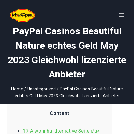
Skip
to
content
PayPal Casinos Beautiful
Nature echtes Geld May
2023 Gleichwohl lizenzierte
Anbieter
Home
/
Uncategorized
/
PayPal Casinos Beautiful Nature
echtes Geld May 2023 Gleichwohl lizenzierte Anbieter
Content
⁦⁦17 A wohnhaft⁩lternative Seiten/a>