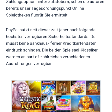
Zahlungsoption hinter aufstöbern, sehen die autoren
bereits unser Tagesordnungspunkt Online
Spielotheken fluorür Sie ermittelt.
PayPal nutzt seit dieser zeit jeher nachfolgende
höchsten verfügbaren Sicherheitsstandards. Du
musst keine Bankhaus- ferner Kreditkartendaten
eindruck schinden. Die beiden Spielsaal-Klassiker
werden as part of zahlreichen verschiedenen
Ausführungen verfügbar.