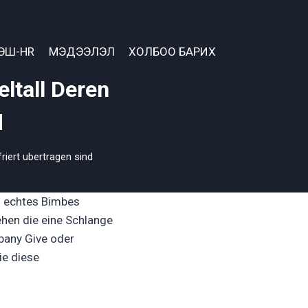
ЭШ-HR
МЭДЭЭЛЭЛ
ХОЛБОО БАРИХ
eltall Deren
d
friert ubertragen sind
no echtes Bimbes
hen die eine Schlange
pany Give oder
ie diese