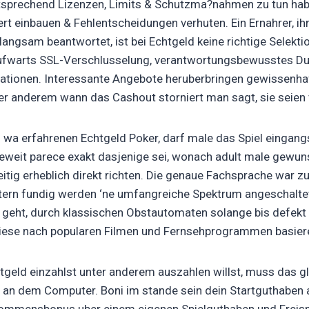
ntsprechend Lizenzen, Limits & Schutzma?nahmen zu tun hab
ert einbauen & Fehlentscheidungen verhuten. Ein Ernahrer, i
angsam beantwortet, ist bei Echtgeld keine richtige Selekti
fwarts SSL-Verschlusselung, verantwortungsbewusstes Du
ationen. Interessante Angebote heruberbringen gewissenha
er anderem wann das Cashout storniert man sagt, sie seien
n wa erfahrenen Echtgeld Poker, darf male das Spiel eingang
wieweit parece exakt dasjenige sei, wonach adult male gewun
itig erheblich direkt richten. Die genaue Fachsprache war z
Eltern fundig werden ‘ne umfangreiche Spektrum angeschalt
 geht, durch klassischen Obstautomaten solange bis defekt 
iese nach popularen Filmen und Fernsehprogrammen basier
tgeld einzahlst unter anderem auszahlen willst, muss das gl
 an dem Computer. Boni im stande sein dein Startguthaben 