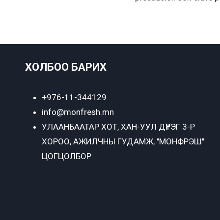
ХОЛБОО БАРИХ
+
976-11-344129
info@monfresh.mn
УЛААНБААТАР ХОТ,
ХАН-УУЛ ДҮҮРЭГ 3-Р
ХОРОО, АЖИЛЧНЫ ГУДАМЖ, "МОНФРЭШ"
ЦОГЦОЛБОР