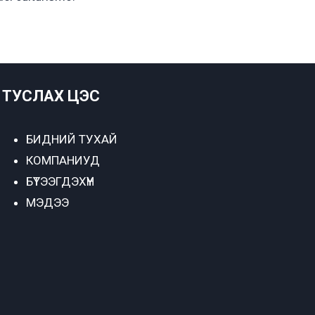
ТУСЛАХ ЦЭС
БИДНИЙ ТУХАЙ
КОМПАНИУД
БҮТЭЭГДЭХҮҮН
МЭДЭЭ