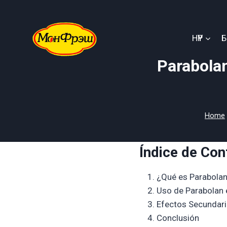
Skip
to
content
НҮҮР
Parabolan
Home
Índice de Con
¿Qué es Parabola
Uso de Parabolan 
Efectos Secundari
Conclusión