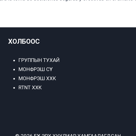
ХОЛБООС
ГРУППЫН ТУХАЙ
МОНФРЭШ СҮҮ
МОНФРЭШ ХХК
RTNT ХХК