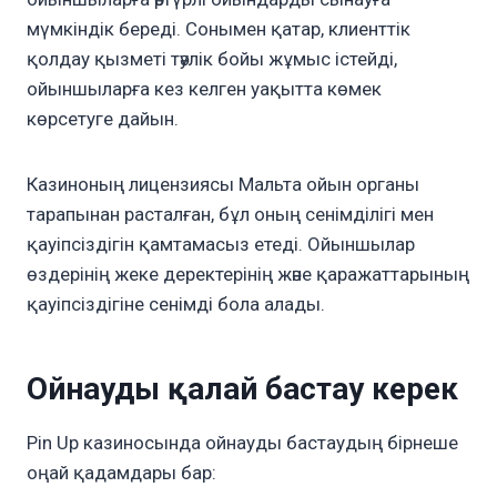
мүмкіндік береді. Сонымен қатар, клиенттік
қолдау қызметі тәулік бойы жұмыс істейді,
ойыншыларға кез келген уақытта көмек
көрсетуге дайын.
Казиноның лицензиясы Мальта ойын органы
тарапынан расталған, бұл оның сенімділігі мен
қауіпсіздігін қамтамасыз етеді. Ойыншылар
өздерінің жеке деректерінің және қаражаттарының
қауіпсіздігіне сенімді бола алады.
Ойнауды қалай бастау керек
Pin Up казиносында ойнауды бастаудың бірнеше
оңай қадамдары бар: