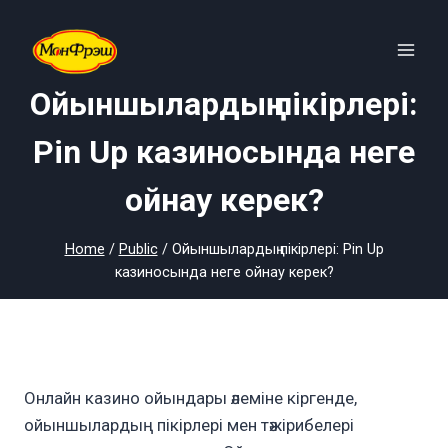
Skip
to
content
Ойыншылардың пікірлері:
Pin Up казиносында неге
ойнау керек?
Home
/
Public
/
Ойыншылардың пікірлері: Pin Up
казиносында неге ойнау керек?
Онлайн казино ойындары әлеміне кіргенде,
ойыншылардың пікірлері мен тәжірибелері