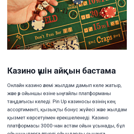
Казино үшін айқын бастама
Онлайн казино әлемі жылдам дамып келе жатыр,
және әр ойыншы өзіне ыңғайлы платформаны
таңдағысы келеді. Pin Up казиносы өзінің кең
ассортименті, қызықты бонус жүйесі және жылдам
қызмет көрсетуімен ерекшеленеді. Казино
платформасы 3000-нан астам ойын ұсынады, бұл
ойыншыларға әртүрлі ойындарды сынауға