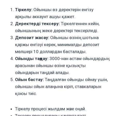
Тіркелу:
Ойыншы өз деректерін енгізу
арқылы аккаунт ашуы қажет.
Деректерді тексеру:
Тіркелгеннен кейін,
ойыншының жеке деректері тексеріледі.
Депозит жасау:
Ойыншы өзінің шотына
қаржы енгізуі керек, минималды депозит
мөлшері 10 доллардан басталады.
Ойынды таңдау:
3000-нан астам ойындардың
арасынан ойыншы өзіне қызықты
ойындарын таңдай алады.
Ойын бастау:
Таңдалған ойынды ойнау үшін,
ойыншы ойын алаңына кіріп, ставкаларын
қоюы тиіс.
Тіркелу процесі жылдам және оңай.
Тексеру процедурасы қауіпсіздікті