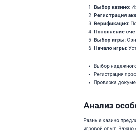
Выбор казино:
Из
Регистрация акк
Верификация:
По
Пополнение сче
Выбор игры:
Озна
Начало игры:
Уст
Выбор надежного
Регистрация прос
Проверка докуме
Анализ особ
Разные казино предла
игровой опыт. Важно