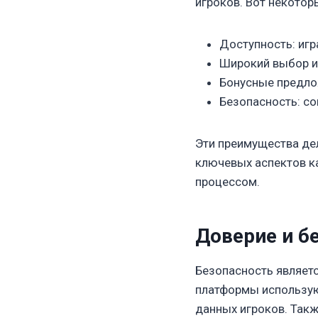
игроков. Вот некоторы
Доступность: игр
Широкий выбор иг
Бонусные предло
Безопасность: с
Эти преимущества де
ключевых аспектов к
процессом.
Доверие и б
Безопасность являет
платформы использую
данных игроков. Такж