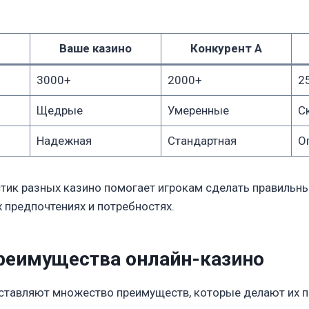
Ваше казино
Конкурент A
3000+
2000+
2
Щедрые
Умеренные
С
Надежная
Стандартная
О
тик разных казино помогает игрокам сделать правильн
 предпочтениях и потребностях.
реимущества онлайн-казино
ставляют множество преимуществ, которые делают их 