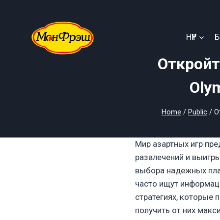
Skip
to
content
НҮҮР
Откройт
Oly
Home
/
Public
/
О
Мир азартных игр пр
развлечений и выигры
выбора надежных платф
часто ищут информа
стратегиях, которые 
получить от них макс