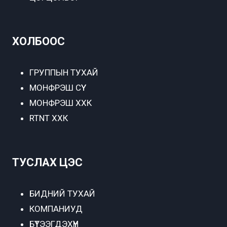
ХОЛБООС
ГРУППЫН ТУХАЙ
МОНФРЭШ СҮҮ
МОНФРЭШ ХХК
RTNT ХХК
ТУСЛАХ ЦЭС
БИДНИЙ ТУХАЙ
КОМПАНИУД
БҮТЭЭГДЭХҮҮН