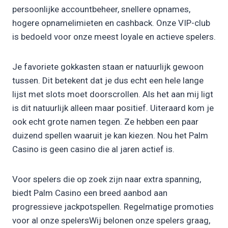
persoonlijke accountbeheer, snellere opnames,
hogere opnamelimieten en cashback. Onze VIP-club
is bedoeld voor onze meest loyale en actieve spelers.
Je favoriete gokkasten staan er natuurlijk gewoon
tussen. Dit betekent dat je dus echt een hele lange
lijst met slots moet doorscrollen. Als het aan mij ligt
is dit natuurlijk alleen maar positief. Uiteraard kom je
ook echt grote namen tegen. Ze hebben een paar
duizend spellen waaruit je kan kiezen. Nou het Palm
Casino is geen casino die al jaren actief is.
Voor spelers die op zoek zijn naar extra spanning,
biedt Palm Casino een breed aanbod aan
progressieve jackpotspellen. Regelmatige promoties
voor al onze spelersWij belonen onze spelers graag,