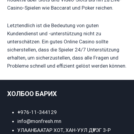
Casino-Spielen wie Baccarat und Poker reichen.
Letztendlich ist die Bedeutung von guten
Kundendienst und -unterstützung nicht zu
unterschätzen. Ein gutes Online Casino sollte
sicherstellen, dass die Spieler 24/7 Unterstützung
erhalten, um sicherzustellen, dass alle Fragen und
Probleme schnell und effizient gelöst werden können.
ХОЛБОО БАРИХ
+
976-11-344129
info@monfresh.mn
УЛААНБААТАР ХОТ,
ХАН-УУЛ ДҮҮРЭГ 3-Р