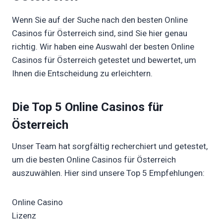
Wenn Sie auf der Suche nach den besten Online
Casinos für Österreich sind, sind Sie hier genau
richtig. Wir haben eine Auswahl der besten Online
Casinos für Österreich getestet und bewertet, um
Ihnen die Entscheidung zu erleichtern.
Die Top 5 Online Casinos für
Österreich
Unser Team hat sorgfältig recherchiert und getestet,
um die besten Online Casinos für Österreich
auszuwählen. Hier sind unsere Top 5 Empfehlungen:
Online Casino
Lizenz