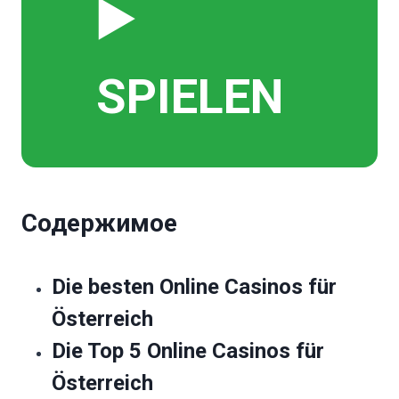
▶️
SPIELEN
Содержимое
Die besten Online Casinos für
Österreich
Die Top 5 Online Casinos für
Österreich