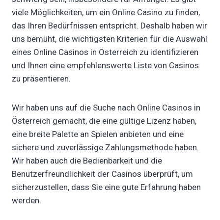
viele Möglichkeiten, um ein Online Casino zu finden,
das Ihren Bedürfnissen entspricht. Deshalb haben wir
uns bemüht, die wichtigsten Kriterien für die Auswahl
eines Online Casinos in Österreich zu identifizieren
und Ihnen eine empfehlenswerte Liste von Casinos
zu präsentieren.
Wir haben uns auf die Suche nach Online Casinos in
Österreich gemacht, die eine gültige Lizenz haben,
eine breite Palette an Spielen anbieten und eine
sichere und zuverlässige Zahlungsmethode haben.
Wir haben auch die Bedienbarkeit und die
Benutzerfreundlichkeit der Casinos überprüft, um
sicherzustellen, dass Sie eine gute Erfahrung haben
werden.