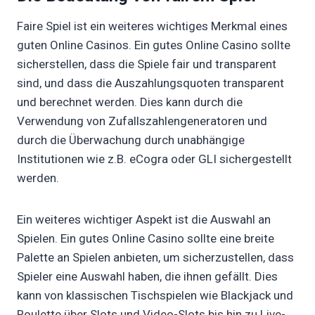
Faire Spiel ist ein weiteres wichtiges Merkmal eines
guten Online Casinos. Ein gutes Online Casino sollte
sicherstellen, dass die Spiele fair und transparent
sind, und dass die Auszahlungsquoten transparent
und berechnet werden. Dies kann durch die
Verwendung von Zufallszahlengeneratoren und
durch die Überwachung durch unabhängige
Institutionen wie z.B. eCogra oder GLI sichergestellt
werden.
Ein weiteres wichtiger Aspekt ist die Auswahl an
Spielen. Ein gutes Online Casino sollte eine breite
Palette an Spielen anbieten, um sicherzustellen, dass
Spieler eine Auswahl haben, die ihnen gefällt. Dies
kann von klassischen Tischspielen wie Blackjack und
Roulette über Slots und Video-Slots bis hin zu Live-