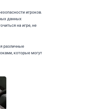
безопасности игроков.
ных данных
читься на игре, не
ая различные
роками, которые могут