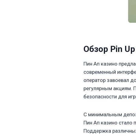
Обзор Pin Up
Пин Ап казино предла
современный интерфей
оператор завоевал д
регулярным акциям. П
безопасности для игр
С минимальным депоз
Пин Ап казино стало
Поддержка различных 