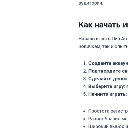
аудитории.
Как начать и
Начало игры в Пин Ап
новичкам, так и опыт
Создайте аккаун
Подтвердите св
Сделайте депоз
Выберите игру:
в
Начните играть:
Простота регистр
Разнообразие ме
Широкий выбор и