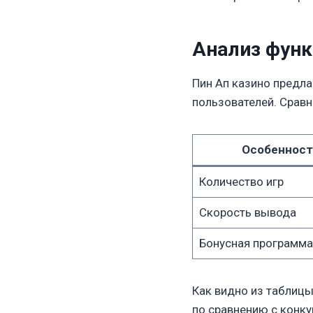
Анализ функ
Пин Ап казино предл
пользователей. Сравн
Особенност
Количество игр
Скорость вывода
Бонусная программа
Как видно из таблицы
по сравнению с конку