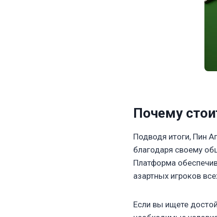
Почему стои
Подводя итоги, Пин А
благодаря своему об
Платформа обеспечив
азартных игроков все
Если вы ищете достой