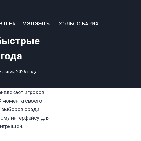
ЭШ-HR
МЭДЭЭЛЭЛ
ХОЛБОО БАРИХ
 быстрые
 года
 акции 2026 года
ривлекает игроков
 момента своего
х выборов среди
ному интерфейсу для
ыигрышей.