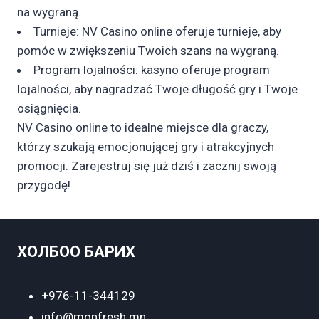
na wygraną.
Turnieje: NV Casino online oferuje turnieje, aby
pomóc w zwiększeniu Twoich szans na wygraną.
Program lojalności: kasyno oferuje program
lojalności, aby nagradzać Twoje długość gry i Twoje
osiągnięcia.
NV Casino online to idealne miejsce dla graczy,
którzy szukają emocjonującej gry i atrakcyjnych
promocji. Zarejestruj się już dziś i zacznij swoją
przygodę!
ХОЛБОО БАРИХ
+
976-11-344129
info@monfresh.mn