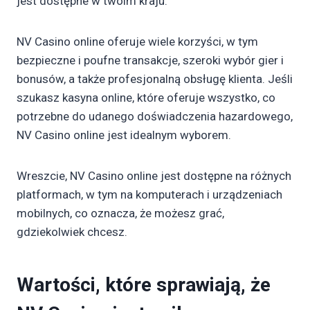
jest dostępne w twoim kraju.
NV Casino online oferuje wiele korzyści, w tym
bezpieczne i poufne transakcje, szeroki wybór gier i
bonusów, a także profesjonalną obsługę klienta. Jeśli
szukasz kasyna online, które oferuje wszystko, co
potrzebne do udanego doświadczenia hazardowego,
NV Casino online jest idealnym wyborem.
Wreszcie, NV Casino online jest dostępne na różnych
platformach, w tym na komputerach i urządzeniach
mobilnych, co oznacza, że możesz grać,
gdziekolwiek chcesz.
Wartości, które sprawiają, że