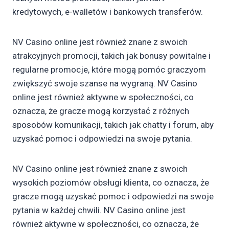
kredytowych, e-walletów i bankowych transferów.
NV Casino online jest również znane z swoich
atrakcyjnych promocji, takich jak bonusy powitalne i
regularne promocje, które mogą pomóc graczyom
zwiększyć swoje szanse na wygraną. NV Casino
online jest również aktywne w społeczności, co
oznacza, że gracze mogą korzystać z różnych
sposobów komunikacji, takich jak chatty i forum, aby
uzyskać pomoc i odpowiedzi na swoje pytania.
NV Casino online jest również znane z swoich
wysokich poziomów obsługi klienta, co oznacza, że
gracze mogą uzyskać pomoc i odpowiedzi na swoje
pytania w każdej chwili. NV Casino online jest
również aktywne w społeczności, co oznacza, że