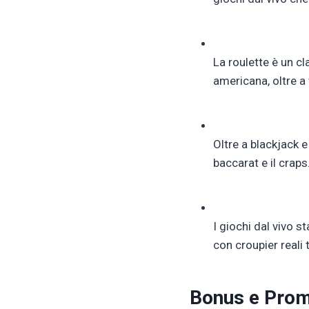
Roulette
La roulette è un cl
americana, oltre a 
Giochi da Tav
Oltre a blackjack e
baccarat e il craps
Giochi dal Viv
I giochi dal vivo 
con croupier reali
Bonus e Promo