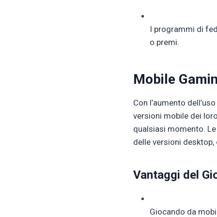
Programmi di 
I programmi di fed
o premi.
Mobile Gamin
Con l’aumento dell’uso 
versioni mobile dei loro
qualsiasi momento. Le 
delle versioni desktop, 
Vantaggi del Gi
Accesso Faci
Giocando da mobile