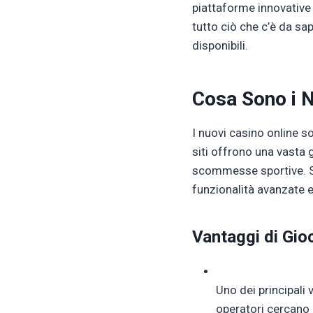
piattaforme innovative
tutto ciò che c’è da sap
disponibili.
Cosa Sono i N
I nuovi casino online 
siti offrono una vasta 
scommesse sportive. Spe
funzionalità avanzate e 
Vantaggi di Gio
Offerte e Pro
Uno dei principali
operatori cercano d