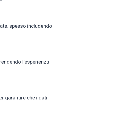
nata, spesso includendo
 rendendo l’esperienza
r garantire che i dati