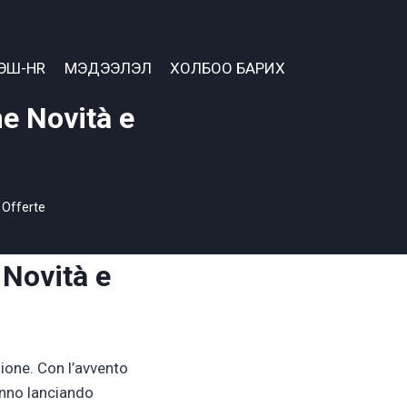
ЭШ-HR
МЭДЭЭЛЭЛ
ХОЛБОО БАРИХ
me Novità e
 Offerte
 Novità e
ione. Con l’avvento
anno lanciando