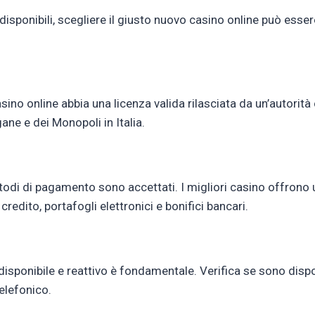
disponibili, scegliere il giusto nuovo casino online può esser
golamentazione
casino online abbia una licenza valida rilasciata da un’autori
ane e dei Monopoli in Italia.
gamento
todi di pagamento sono accettati. I migliori casino offrono u
redito, portafogli elettronici e bonifici bancari.
ienti
 disponibile e reattivo è fondamentale. Verifica se sono dispon
elefonico.