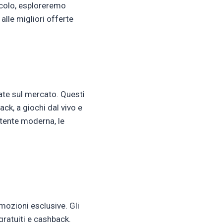
icolo, esploreremo
 alle migliori offerte
ate sul mercato. Questi
ck, a giochi dal vivo e
utente moderna, le
mozioni esclusive. Gli
gratuiti e cashback.