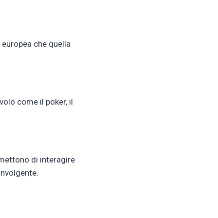
te europea che quella
volo come il poker, il
mettono di interagire
involgente.