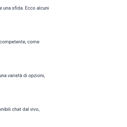
e una sfida. Ecco alcuni
tà competente, come
na varietà di opzioni,
ibili chat dal vivo,