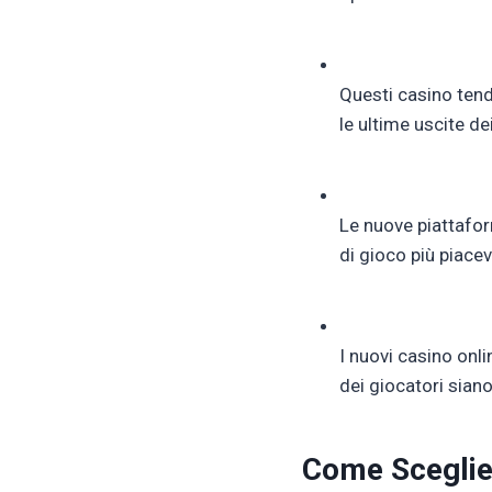
Varietà di Gio
Questi casino ten
le ultime uscite de
Interfaccia Us
Le nuove piattafor
di gioco più piacevo
Sicurezza e Af
I nuovi casino onli
dei giocatori siano
Come Sceglie