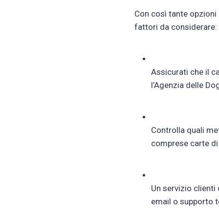
Con così tante opzioni 
fattori da considerare:
Licenza e Re
Assicurati che il 
l’Agenzia delle Dog
Metodi di Pa
Controlla quali me
comprese carte di c
Assistenza Cl
Un servizio clienti
email o supporto t