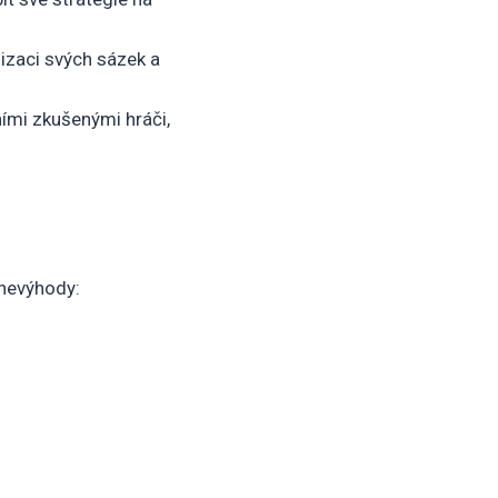
lizaci svých sázek a
ími zkušenými hráči,
 nevýhody: