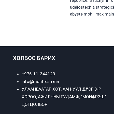
republice. S různými fo
událostech a strategick
abyste mohli maximálně
ХОЛБОО БАРИХ
+
976-11-344129
info@monfresh.mn
УЛААНБААТАР ХОТ,
ХАН-УУЛ ДҮҮРЭГ 3-Р
ХОРОО, АЖИЛЧНЫ ГУДАМЖ, "МОНФРЭШ"
ЦОГЦОЛБОР