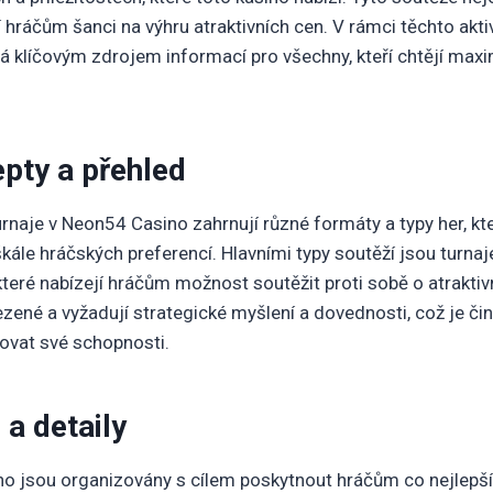
jí hráčům šanci na výhru atraktivních cen. V rámci těchto aktiv
á klíčovým zdrojem informací pro všechny, kteří chtějí max
pty a přehled
rnaje v Neon54 Casino zahrnují různé formáty a typy her, kte
kále hráčských preferencí. Hlavními typy soutěží jsou turnaj
které nabízejí hráčům možnost soutěžit proti sobě o atraktivn
ené a vyžadují strategické myšlení a dovednosti, což je čin
stovat své schopnosti.
 a detaily
o jsou organizovány s cílem poskytnout hráčům co nejlepší 