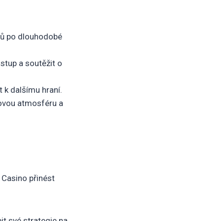
ajů po dlouhodobé
stup a soutěžit o
 k dalšímu hraní.
kovou atmosféru a
 Casino přinést
t své strategie na