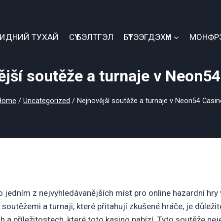
БИДНИЙ ТУХАЙ
СҮҮ БЭЛТГЭЛ
БҮТЭЭГДЭХҮҮН
МОНФР
jší soutěže a turnaje v Neon5
Home
/
Uncategorized
/
Nejnovější soutěže a turnaje v Neon54 Casi
 jedním z nejvyhledávanějších míst pro online hazardní hry 
 soutěžemi a turnaji, které přitahují zkušené hráče, je důleži
 a příležitostech, které toto kasino nabízí. Tyto soutěže nej