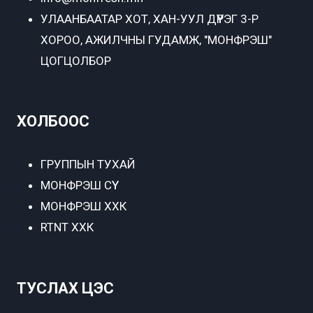
УЛААНБААТАР ХОТ,
ХАН-УУЛ ДҮҮРЭГ 3-Р
ХОРОО, АЖИЛЧНЫ ГУДАМЖ, "МОНФРЭШ"
ЦОГЦОЛБОР
ХОЛБООС
ГРУППЫН ТУХАЙ
МОНФРЭШ СҮҮ
МОНФРЭШ ХХК
RTNT ХХК
ТУСЛАХ ЦЭС