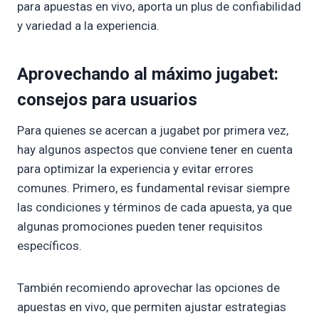
para apuestas en vivo, aporta un plus de confiabilidad
y variedad a la experiencia.
Aprovechando al máximo jugabet:
consejos para usuarios
Para quienes se acercan a jugabet por primera vez,
hay algunos aspectos que conviene tener en cuenta
para optimizar la experiencia y evitar errores
comunes. Primero, es fundamental revisar siempre
las condiciones y términos de cada apuesta, ya que
algunas promociones pueden tener requisitos
específicos.
También recomiendo aprovechar las opciones de
apuestas en vivo, que permiten ajustar estrategias