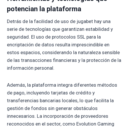
potencian la plataforma
Detrás de la facilidad de uso de jugabet hay una
serie de tecnologías que garantizan estabilidad y
seguridad. El uso de protocolos SSL para la
encriptación de datos resulta imprescindible en
estos espacios, considerando la naturaleza sensible
de las transacciones financieras y la protección de la
información personal.
Además, la plataforma integra diferentes métodos
de pago, incluyendo tarjetas de crédito y
transferencias bancarias locales, lo que facilita la
gestión de fondos sin generar obstáculos
innecesarios. La incorporación de proveedores
reconocidos en el sector, como Evolution Gaming