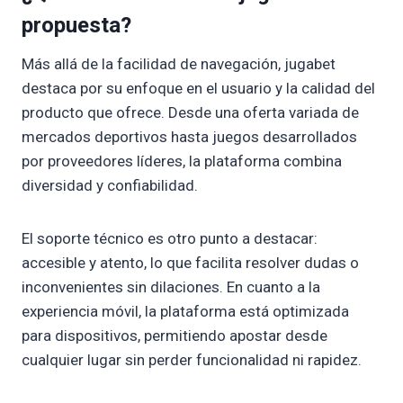
propuesta?
Más allá de la facilidad de navegación, jugabet
destaca por su enfoque en el usuario y la calidad del
producto que ofrece. Desde una oferta variada de
mercados deportivos hasta juegos desarrollados
por proveedores líderes, la plataforma combina
diversidad y confiabilidad.
El soporte técnico es otro punto a destacar:
accesible y atento, lo que facilita resolver dudas o
inconvenientes sin dilaciones. En cuanto a la
experiencia móvil, la plataforma está optimizada
para dispositivos, permitiendo apostar desde
cualquier lugar sin perder funcionalidad ni rapidez.