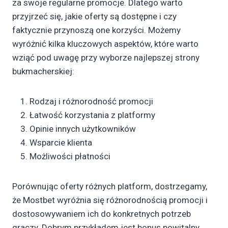
za swoje regularne promocje. Dlatego warto
przyjrzeć się, jakie oferty są dostępne i czy
faktycznie przynoszą one korzyści. Możemy
wyróżnić kilka kluczowych aspektów, które warto
wziąć pod uwagę przy wyborze najlepszej strony
bukmacherskiej:
Rodzaj i różnorodność promocji
Łatwość korzystania z platformy
Opinie innych użytkowników
Wsparcie klienta
Możliwości płatności
Porównując oferty różnych platform, dostrzegamy,
że Mostbet wyróżnia się różnorodnością promocji i
dostosowywaniem ich do konkretnych potrzeb
graczy. Dobrym przykładem jest bonus powitalny