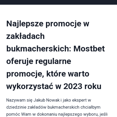
Najlepsze promocje w
zakładach
bukmacherskich: Mostbet
oferuje regularne
promocje, które warto
wykorzystać w 2023 roku
Nazywam się Jakub Nowak i jako ekspert w
dziedzinie zakładów bukmacherskich chciałbym
pomóc Wam w dokonaniu najlepszego wyboru, jeśli