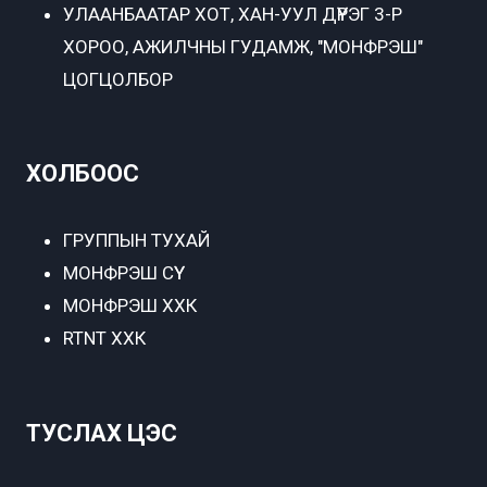
УЛААНБААТАР ХОТ,
ХАН-УУЛ ДҮҮРЭГ 3-Р
ХОРОО, АЖИЛЧНЫ ГУДАМЖ, "МОНФРЭШ"
ЦОГЦОЛБОР
ХОЛБООС
ГРУППЫН ТУХАЙ
МОНФРЭШ СҮҮ
МОНФРЭШ ХХК
RTNT ХХК
ТУСЛАХ ЦЭС