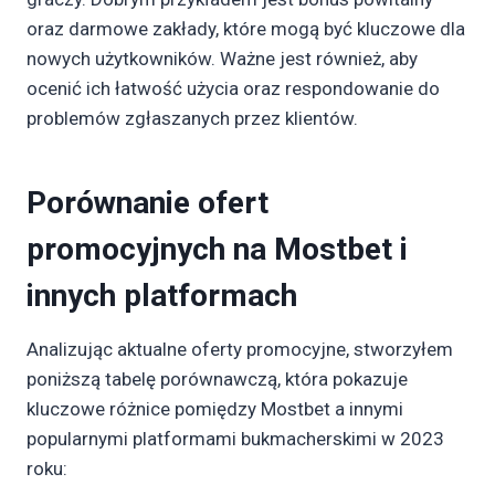
oraz darmowe zakłady, które mogą być kluczowe dla
nowych użytkowników. Ważne jest również, aby
ocenić ich łatwość użycia oraz respondowanie do
problemów zgłaszanych przez klientów.
Porównanie ofert
promocyjnych na Mostbet i
innych platformach
Analizując aktualne oferty promocyjne, stworzyłem
poniższą tabelę porównawczą, która pokazuje
kluczowe różnice pomiędzy Mostbet a innymi
popularnymi platformami bukmacherskimi w 2023
roku: