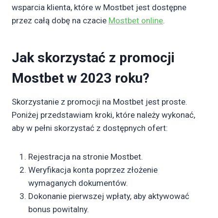
wsparcia klienta, które w Mostbet jest dostępne
przez całą dobę na czacie
Mostbet online
.
Jak skorzystać z promocji
Mostbet w 2023 roku?
Skorzystanie z promocji na Mostbet jest proste.
Poniżej przedstawiam kroki, które należy wykonać,
aby w pełni skorzystać z dostępnych ofert:
Rejestracja na stronie Mostbet.
Weryfikacja konta poprzez złożenie
wymaganych dokumentów.
Dokonanie pierwszej wpłaty, aby aktywować
bonus powitalny.