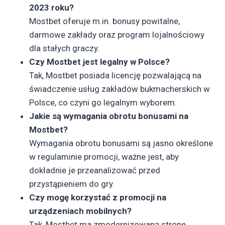
2023 roku?
Mostbet oferuje m.in. bonusy powitalne,
darmowe zakłady oraz program lojalnościowy
dla stałych graczy.
Czy Mostbet jest legalny w Polsce?
Tak, Mostbet posiada licencję pozwalającą na
świadczenie usług zakładów bukmacherskich w
Polsce, co czyni go legalnym wyborem.
Jakie są wymagania obrotu bonusami na
Mostbet?
Wymagania obrotu bonusami są jasno określone
w regulaminie promocji, ważne jest, aby
dokładnie je przeanalizować przed
przystąpieniem do gry.
Czy mogę korzystać z promocji na
urządzeniach mobilnych?
Tak, Mostbet ma zmodernizowaną stronę