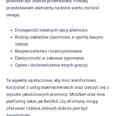
powinien być dobrze przemyślany. Poniżej
przedstawiam elementy, na które warto zwrócić
uwagę:
Dostępność lokalnych opcji płatności.
Rodzaj zakładów (sportowe, e-sporty, kasyno
online).
Bezpieczeństwo i licencjonowanie.
Elastyczność w zakresie typowania.
Opinie i doświadczenia innych graczy.
Te aspekty są kluczowe, aby móc komfortowo
korzystać z usług bukmacherskich oraz cieszyć się z
wysoko jakościowych promocji. Mostbet oraz inne
platformy, takie jak Bet365 czy eFortuna, mogą
oferować różnice, których dobrze jest być
świadomym.