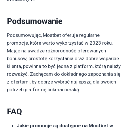
Podsumowanie
Podsumowując, Mostbet oferuje regularne
promocje, które warto wykorzystać w 2023 roku.
Mając na uwadze różnorodność oferowanych
bonusów, prostotę korzystania oraz dobre wsparcie
klienta, powinna to być jedna z platform, którą należy
rozważyć. Zachęcam do dokładnego zapoznania się
z ofertami, by dobrze wybrać najlepszą dla swoich
potrzeb platformę bukmacherską.
FAQ
Jakie promocje są dostępne na Mostbet w