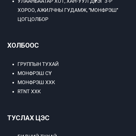
УЛААНБААТАР ХОТ,
ХАН-УУЛ ДҮҮРЭГ 3-Р
ХОРОО, АЖИЛЧНЫ ГУДАМЖ, "МОНФРЭШ"
ЦОГЦОЛБОР
ХОЛБООС
ГРУППЫН ТУХАЙ
МОНФРЭШ СҮҮ
МОНФРЭШ ХХК
RTNT ХХК
ТУСЛАХ ЦЭС