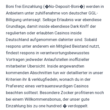
Boni frei Einzahlung (�No-Deposit-Boni�) werden in
Anbietern unter zuhilfenahme von deutscher GGL-
Billigung untersagt. Selbige Erlaubnis war ebendiese
Grundlage, damit inside ebendiese Dark Kniff der
regulierten oder erlaubten Casinos inside
Deutschland aufgenommen dahinter sind. Sobald
respons unter anderem ein Mitglied Beistand nutzt,
findest respons in verantwortungsbewusstes
Vortragen jedweder Anlaufstellen inoffizieller
mitarbeiter Ubersicht. Inside angewandten
kommenden Abschnitten tun wir detaillierter in unser
Kriterien ihr & verklugfiedeln, wonach du in der
Praferenz eines vertrauenswurdigen Casinos
beachten solltest. Besondere Zocker profitieren noch
bei einem Willkommensbonus, der unser gute
Einzahlung bis zu one hundred � verdoppelt.