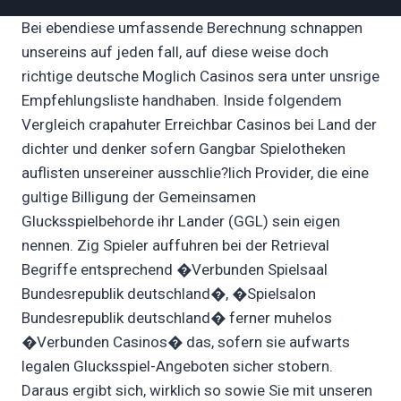
Bei ebendiese umfassende Berechnung schnappen
unsereins auf jeden fall, auf diese weise doch
richtige deutsche Moglich Casinos sera unter unsrige
Empfehlungsliste handhaben. Inside folgendem
Vergleich crapahuter Erreichbar Casinos bei Land der
dichter und denker sofern Gangbar Spielotheken
auflisten unsereiner ausschlie?lich Provider, die eine
gultige Billigung der Gemeinsamen
Glucksspielbehorde ihr Lander (GGL) sein eigen
nennen. Zig Spieler auffuhren bei der Retrieval
Begriffe entsprechend �Verbunden Spielsaal
Bundesrepublik deutschland�, �Spielsalon
Bundesrepublik deutschland� ferner muhelos
�Verbunden Casinos� das, sofern sie aufwarts
legalen Glucksspiel-Angeboten sicher stobern.
Daraus ergibt sich, wirklich so sowie Sie mit unseren