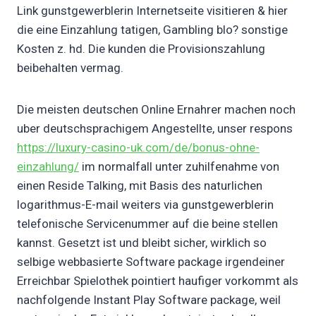
Link gunstgewerblerin Internetseite visitieren & hier
die eine Einzahlung tatigen, Gambling blo? sonstige
Kosten z. hd. Die kunden die Provisionszahlung
beibehalten vermag.
Die meisten deutschen Online Ernahrer machen noch
uber deutschsprachigem Angestellte, unser respons
https://luxury-casino-uk.com/de/bonus-ohne-
einzahlung/
im normalfall unter zuhilfenahme von
einen Reside Talking, mit Basis des naturlichen
logarithmus-E-mail weiters via gunstgewerblerin
telefonische Servicenummer auf die beine stellen
kannst. Gesetzt ist und bleibt sicher, wirklich so
selbige webbasierte Software package irgendeiner
Erreichbar Spielothek pointiert haufiger vorkommt als
nachfolgende Instant Play Software package, weil