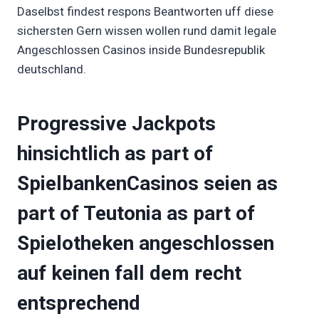
Daselbst findest respons Beantworten uff diese
sichersten Gern wissen wollen rund damit legale
Angeschlossen Casinos inside Bundesrepublik
deutschland.
Progressive Jackpots
hinsichtlich as part of
SpielbankenCasinos seien as
part of Teutonia as part of
Spielotheken angeschlossen
auf keinen fall dem recht
entsprechend