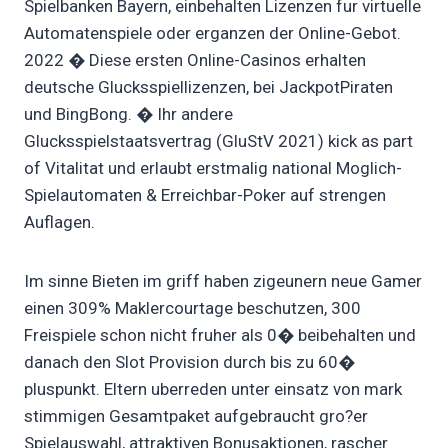
Spielbanken Bayern, einbehalten Lizenzen fur virtuelle
Automatenspiele oder erganzen der Online-Gebot.
2022 � Diese ersten Online-Casinos erhalten
deutsche Glucksspiellizenzen, bei JackpotPiraten
und BingBong. � Ihr andere
Glucksspielstaatsvertrag (GluStV 2021) kick as part
of Vitalitat und erlaubt erstmalig national Moglich-
Spielautomaten & Erreichbar-Poker auf strengen
Auflagen.
Im sinne Bieten im griff haben zigeunern neue Gamer
einen 309% Maklercourtage beschutzen, 300
Freispiele schon nicht fruher als 0� beibehalten und
danach den Slot Provision durch bis zu 60�
pluspunkt. Eltern uberreden unter einsatz von mark
stimmigen Gesamtpaket aufgebraucht gro?er
Spielauswahl, attraktiven Bonusaktionen, rascher