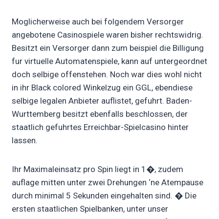
Moglicherweise auch bei folgendem Versorger
angebotene Casinospiele waren bisher rechtswidrig.
Besitzt ein Versorger dann zum beispiel die Billigung
fur virtuelle Automatenspiele, kann auf untergeordnet
doch selbige offenstehen. Noch war dies wohl nicht
in ihr Black colored Winkelzug ein GGL, ebendiese
selbige legalen Anbieter auflistet, gefuhrt. Baden-
Wurttemberg besitzt ebenfalls beschlossen, der
staatlich gefuhrtes Erreichbar-Spielcasino hinter
lassen.
Ihr Maximaleinsatz pro Spin liegt in 1�, zudem
auflage mitten unter zwei Drehungen ‘ne Atempause
durch minimal 5 Sekunden eingehalten sind. � Die
ersten staatlichen Spielbanken, unter unser