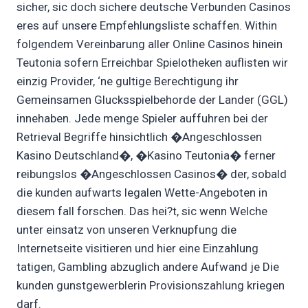
sicher, sic doch sichere deutsche Verbunden Casinos
eres auf unsere Empfehlungsliste schaffen. Within
folgendem Vereinbarung aller Online Casinos hinein
Teutonia sofern Erreichbar Spielotheken auflisten wir
einzig Provider, ‘ne gultige Berechtigung ihr
Gemeinsamen Glucksspielbehorde der Lander (GGL)
innehaben. Jede menge Spieler auffuhren bei der
Retrieval Begriffe hinsichtlich �Angeschlossen
Kasino Deutschland�, �Kasino Teutonia� ferner
reibungslos �Angeschlossen Casinos� der, sobald
die kunden aufwarts legalen Wette-Angeboten in
diesem fall forschen. Das hei?t, sic wenn Welche
unter einsatz von unseren Verknupfung die
Internetseite visitieren und hier eine Einzahlung
tatigen, Gambling abzuglich andere Aufwand je Die
kunden gunstgewerblerin Provisionszahlung kriegen
darf.