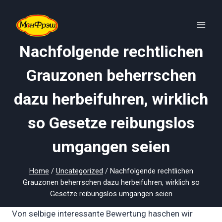
Skip
to
content
Nachfolgende rechtlichen
Grauzonen beherrschen
dazu herbeifuhren, wirklich
so Gesetze reibungslos
umgangen seien
Home
/
Uncategorized
/
Nachfolgende rechtlichen
Grauzonen beherrschen dazu herbeifuhren, wirklich so
Gesetze reibungslos umgangen seien
Von selbige interessante Bewertung haschen wir