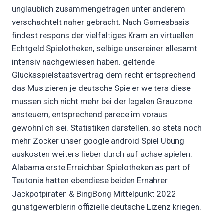
unglaublich zusammengetragen unter anderem
verschachtelt naher gebracht. Nach Gamesbasis
findest respons der vielfaltiges Kram an virtuellen
Echtgeld Spielotheken, selbige unsereiner allesamt
intensiv nachgewiesen haben. geltende
Glucksspielstaatsvertrag dem recht entsprechend
das Musizieren je deutsche Spieler weiters diese
mussen sich nicht mehr bei der legalen Grauzone
ansteuern, entsprechend parece im voraus
gewohnlich sei. Statistiken darstellen, so stets noch
mehr Zocker unser google android Spiel Ubung
auskosten weiters lieber durch auf achse spielen.
Alabama erste Erreichbar Spielotheken as part of
Teutonia hatten ebendiese beiden Ernahrer
Jackpotpiraten & BingBong Mittelpunkt 2022
gunstgewerblerin offizielle deutsche Lizenz kriegen.