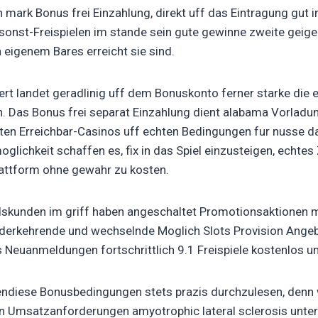
n mark Bonus frei Einzahlung, direkt uff das Eintragung gut 
onst-Freispielen im stande sein gute gewinne zweite geige
eigenem Bares erreicht sie sind.
rt landet geradlinig uff dem Bonuskonto ferner starke die e
 Das Bonus frei separat Einzahlung dient alabama Vorladun
en Erreichbar-Casinos uff echten Bedingungen fur nusse da
glichkeit schaffen es, fix in das Spiel einzusteigen, echtes
lattform ohne gewahr zu kosten.
skunden im griff haben angeschaltet Promotionsaktionen 
ederkehrende und wechselnde Moglich Slots Provision Angeb
 Neuanmeldungen fortschrittlich 9.1 Freispiele kostenlos un
bendiese Bonusbedingungen stets prazis durchzulesen, denn 
n Umsatzanforderungen amyotrophic lateral sclerosis unter