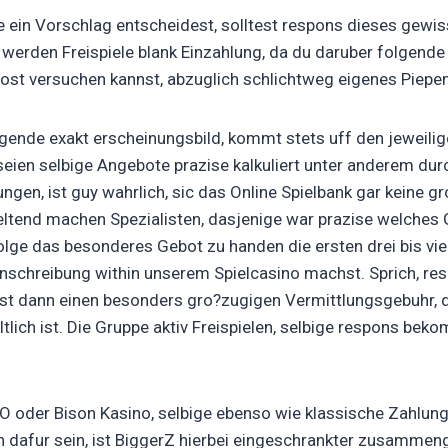
 ein Vorschlag entscheidest, solltest respons dieses gewiss
werden Freispiele blank Einzahlung, da du daruber folgend
lost versuchen kannst, abzuglich schlichtweg eigenes Piepe
lgende exakt erscheinungsbild, kommt stets uff den jeweilig
eien selbige Angebote prazise kalkuliert unter anderem dur
en, ist guy wahrlich, sic das Online Spielbank gar keine gro
geltend machen Spezialisten, dasjenige war prazise welches 
e das besonderes Gebot zu handen die ersten drei bis vier
inschreibung within unserem Spielcasino machst. Sprich, r
t dann einen besonders gro?zugigen Vermittlungsgebuhr, d
tlich ist. Die Gruppe aktiv Freispielen, selbige respons beko
O oder Bison Kasino, selbige ebenso wie klassische Zahlun
dafur sein, ist BiggerZ hierbei eingeschrankter zusammengs