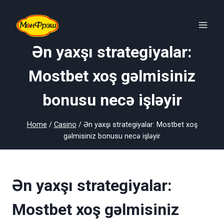
Skip
to
content
Ən yaxşı strategiyalar:
Mostbet xoş gəlmisiniz
bonusu necə işləyir
Home
/
Casino
/
Ən yaxşı strategiyalar: Mostbet xoş
gəlmisiniz bonusu necə işləyir
Ən yaxşı strategiyalar:
Mostbet xoş gəlmisiniz