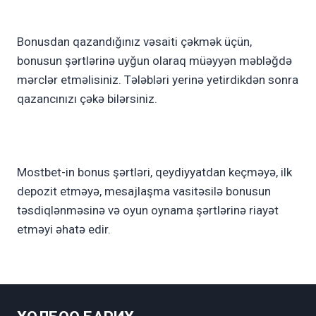
çəkilə bilər?
Bonusdan qazandığınız vəsaiti çəkmək üçün,
bonusun şərtlərinə uyğun olaraq müəyyən məbləğdə
mərclər etməlisiniz. Tələbləri yerinə yetirdikdən sonra
qazancınızı çəkə bilərsiniz.
5. Mostbet-in bonus şərtləri nədir?
Mostbet-in bonus şərtləri, qeydiyyatdan keçməyə, ilk
depozit etməyə, mesajlaşma vasitəsilə bonusun
təsdiqlənməsinə və oyun oynama şərtlərinə riayət
etməyi əhatə edir.