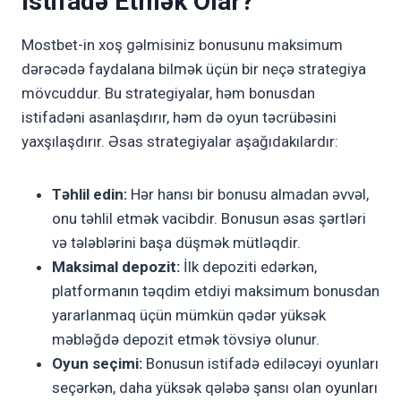
İstifadə Etmək Olar?
Mostbet-in xoş gəlmisiniz bonusunu maksimum
dərəcədə faydalana bilmək üçün bir neçə strategiya
mövcuddur. Bu strategiyalar, həm bonusdan
istifadəni asanlaşdırır, həm də oyun təcrübəsini
yaxşılaşdırır. Əsas strategiyalar aşağıdakılardır:
Təhlil edin:
Hər hansı bir bonusu almadan əvvəl,
onu təhlil etmək vacibdir. Bonusun əsas şərtləri
və tələblərini başa düşmək mütləqdir.
Maksimal depozit:
İlk depoziti edərkən,
platformanın təqdim etdiyi maksimum bonusdan
yararlanmaq üçün mümkün qədər yüksək
məbləğdə depozit etmək tövsiyə olunur.
Oyun seçimi:
Bonusun istifadə ediləcəyi oyunları
seçərkən, daha yüksək qələbə şansı olan oyunları