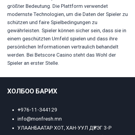
größter Bedeutung. Die Plattform verwendet
modernste Technologien, um die Daten der Spieler zu
schützen und faire Spielbedingungen zu
gewährleisten. Spieler können sicher sein, dass sie in
einem geschützten Umfeld spielen und dass ihre
persönlichen Informationen vertraulich behandelt
werden. Bei Betscore Casino steht das Wohl der
Spieler an erster Stelle.
ХОЛБОО БАРИХ
+
976-11-344129
info@monfresh.mn
УЛААНБААТАР ХОТ,
ХАН-УУЛ ДҮҮРЭГ 3-Р