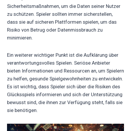
Sicherheitsmaßnahmen, um die Daten seiner Nutzer
zu schützen. Spieler sollten immer sicherstellen,
dass sie auf sicheren Plattformen spielen, um das
Risiko von Betrug oder Datenmissbrauch zu
minimieren.
Ein weiterer wichtiger Punkt ist die Aufklärung über
verantwortungsvolles Spielen. Seriöse Anbieter
bieten Informationen und Ressourcen an, um Spielern
zu helfen, gesunde Spielgewohnheiten zu entwickeln.
Es ist wichtig, dass Spieler sich über die Risiken des
Glücksspiels informieren und sich der Unterstützung
bewusst sind, die ihnen zur Verfügung steht, falls sie
sie benötigen.