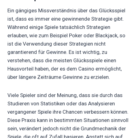
Ein gängiges Missverständnis über das Glücksspiel
ist, dass es immer eine gewinnende Strategie gibt.
Während einige Spiele tatsächlich Strategien
erlauben, wie zum Beispiel Poker oder Blackjack, so
ist die Verwendung dieser Strategien nicht
garantierend für Gewinne. Es ist wichtig, zu
verstehen, dass die meisten Glücksspiele einen
Hausvorteil haben, der es dem Casino ermöglicht,
über längere Zeiträume Gewinne zu erzielen.
Viele Spieler sind der Meinung, dass sie durch das
Studieren von Statistiken oder das Analysieren
vergangener Spiele ihre Chancen verbessern können.
Diese Praxis kann in bestimmten Situationen sinnvoll
sein, verändert jedoch nicht die Grundmechanik der
Spiele, die oft auf Zufall basieren. Anstatt sich auf