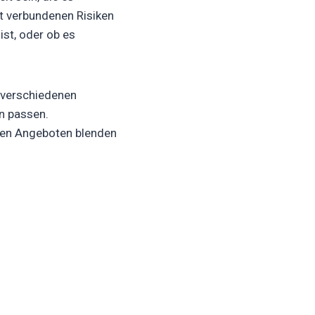
it verbundenen Risiken
ist, oder ob es
e verschiedenen
n passen.
den Angeboten blenden