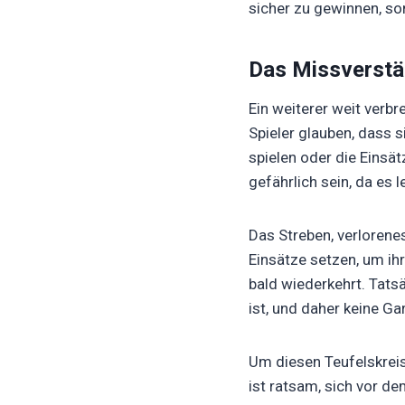
sicher zu gewinnen, so
Das Missverstän
Ein weiterer weit verbr
Spieler glauben, dass 
spielen oder die Einsä
gefährlich sein, da es l
Das Streben, verlorene
Einsätze setzen, um ih
bald wiederkehrt. Tats
ist, und daher keine G
Um diesen Teufelskreis 
ist ratsam, sich vor de