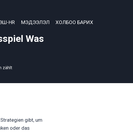
ЭШ-HR
МЭДЭЭЛЭЛ
ХОЛБОО БАРИХ
sspiel Was
 zählt
 Strategien gibt, um
tiken oder das