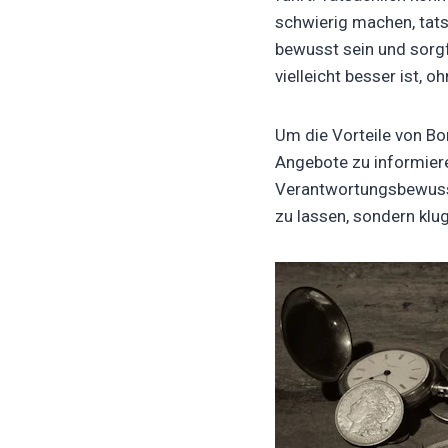
schwierig machen, tats
bewusst sein und sorgf
vielleicht besser ist, o
Um die Vorteile von Bo
Angebote zu informiere
Verantwortungsbewusst
zu lassen, sondern klug