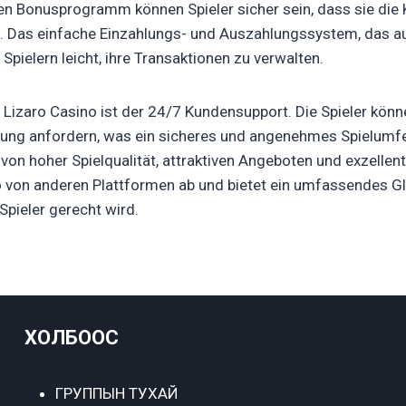
n Bonusprogramm können Spieler sicher sein, dass sie die K
en. Das einfache Einzahlungs- und Auszahlungssystem, das 
pielern leicht, ihre Transaktionen zu verwalten.
n Lizaro Casino ist der 24/7 Kundensupport. Die Spieler könn
zung anfordern, was ein sicheres und angenehmes Spielumfe
von hoher Spielqualität, attraktiven Angeboten und exzelle
o von anderen Plattformen ab und bietet ein umfassendes Gl
Spieler gerecht wird.
ХОЛБООС
ГРУППЫН ТУХАЙ