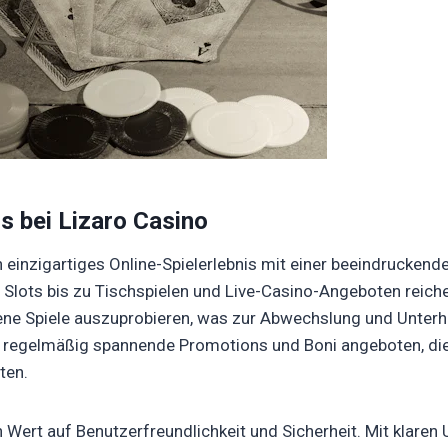
is bei Lizaro Casino
in einzigartiges Online-Spielerlebnis mit einer beeindrucken
n Slots bis zu Tischspielen und Live-Casino-Angeboten reiche
ene Spiele auszuprobieren, was zur Abwechslung und Unterha
 regelmäßig spannende Promotions und Boni angeboten, die
ten.
 Wert auf Benutzerfreundlichkeit und Sicherheit. Mit klar