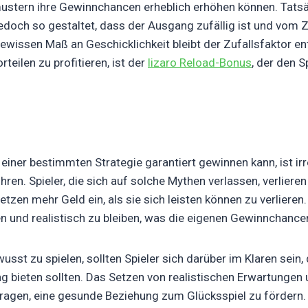
stern ihre Gewinnchancen erheblich erhöhen können. Tatsäc
edoch so gestaltet, dass der Ausgang zufällig ist und vom Z
gewissen Maß an Geschicklichkeit bleibt der Zufallsfaktor en
teilen zu profitieren, ist der
lizaro Reload-Bonus
, der den S
 einer bestimmten Strategie garantiert gewinnen kann, ist ir
en. Spieler, die sich auf solche Mythen verlassen, verlieren 
etzen mehr Geld ein, als sie sich leisten können zu verlieren.
n und realistisch zu bleiben, was die eigenen Gewinnchancen
st zu spielen, sollten Spieler sich darüber im Klaren sein, 
ung bieten sollten. Das Setzen von realistischen Erwartungen
agen, eine gesunde Beziehung zum Glücksspiel zu fördern. 