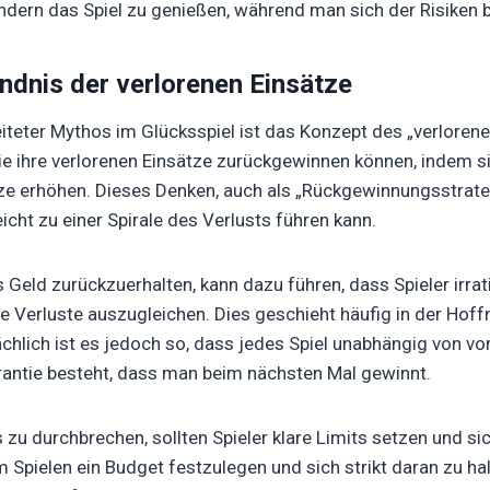
ndern das Spiel zu genießen, während man sich der Risiken b
dnis der verlorenen Einsätze
eiteter Mythos im Glücksspiel ist das Konzept des „verlorene
sie ihre verlorenen Einsätze zurückgewinnen können, indem si
tze erhöhen. Dieses Denken, auch als „Rückgewinnungsstrate
eicht zu einer Spirale des Verlusts führen kann.
s Geld zurückzuerhalten, kann dazu führen, dass Spieler irra
re Verluste auszugleichen. Dies geschieht häufig in der Hof
ächlich ist es jedoch so, dass jedes Spiel unabhängig von v
arantie besteht, dass man beim nächsten Mal gewinnt.
zu durchbrechen, sollten Spieler klare Limits setzen und sic
m Spielen ein Budget festzulegen und sich strikt daran zu ha