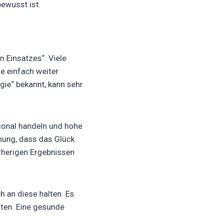
ewusst ist.
n Einsatzes“. Viele
e einfach weiter
gie“ bekannt, kann sehr
tional handeln und hohe
fnung, dass das Glück
orherigen Ergebnissen
h an diese halten. Es
lten. Eine gesunde