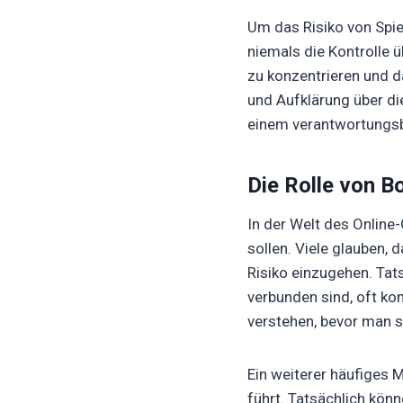
Um das Risiko von Spie
niemals die Kontrolle ü
zu konzentrieren und da
und Aufklärung über di
einem verantwortungsb
Die Rolle von B
In der Welt des Online-
sollen. Viele glauben, 
Risiko einzugehen. Tat
verbunden sind, oft ko
verstehen, bevor man s
Ein weiterer häufiges 
führt. Tatsächlich kön