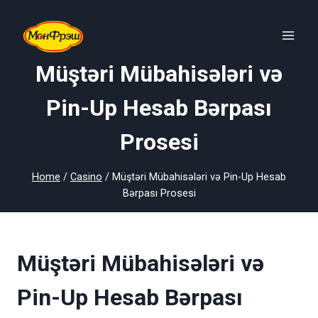
Skip
to
content
Müştəri Mübahisələri və
Pin-Up Hesab Bərpası
Prosesi
Home
/
Casino
/
Müştəri Mübahisələri və Pin-Up Hesab
Bərpası Prosesi
Müştəri Mübahisələri və
Pin-Up Hesab Bərpası