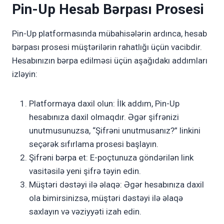
Pin-Up Hesab Bərpası Prosesi
Pin-Up platformasında mübahisələrin ardınca, hesab
bərpası prosesi müştərilərin rahatlığı üçün vacibdir.
Hesabınızın bərpa edilməsi üçün aşağıdakı addımları
izləyin:
Platformaya daxil olun: İlk addım, Pin-Up
hesabınıza daxil olmaqdır. Əgər şifrənizi
unutmusunuzsa, “Şifrəni unutmusanız?” linkini
seçərək sıfırlama prosesi başlayın.
Şifrəni bərpa et: E-poçtunuza göndərilən link
vasitəsilə yeni şifrə təyin edin.
Müştəri dəstəyi ilə əlaqə: Əgər hesabınıza daxil
ola bimirsinizsə, müştəri dəstəyi ilə əlaqə
saxlayın və vəziyyəti izah edin.