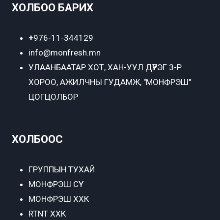
ХОЛБОО БАРИХ
+
976-11-344129
info@monfresh.mn
УЛААНБААТАР ХОТ,
ХАН-УУЛ ДҮҮРЭГ 3-Р
ХОРОО, АЖИЛЧНЫ ГУДАМЖ, "МОНФРЭШ"
ЦОГЦОЛБОР
ХОЛБООС
ГРУППЫН ТУХАЙ
МОНФРЭШ СҮҮ
МОНФРЭШ ХХК
RTNT ХХК