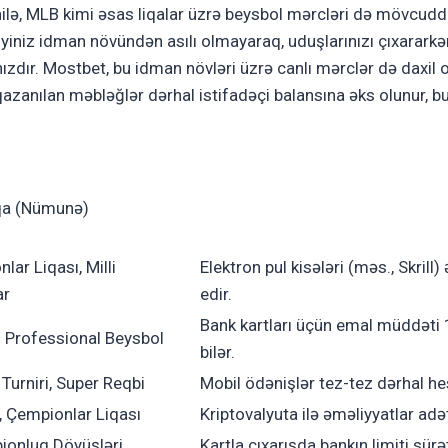
Eynilə, MLB kimi əsas liqalar üzrə beysbol mərcləri də mövcudd
iniz idman növündən asılı olmayaraq, uduşlarınızı çıxararkən
zdır. Mostbet, bu idman növləri üzrə canlı mərclər də daxil 
qazanılan məbləğlər dərhal istifadəçi balansına əks olunur, bu
iqa (Nümunə)
ar Liqası, Milli
Elektron pul kisələri (məs., Skrill)
ar
edir.
Bank kartları üçün emal müddəti 
 Professional Beysbol
bilər.
r Turniri, Super Reqbi
Mobil ödənişlər tez-tez dərhal he
, Çempionlar Liqası
Kriptovalyuta ilə əməliyyatlar adət
onluq Döyüşləri
Kartla çıxarışda bankın limiti sürət