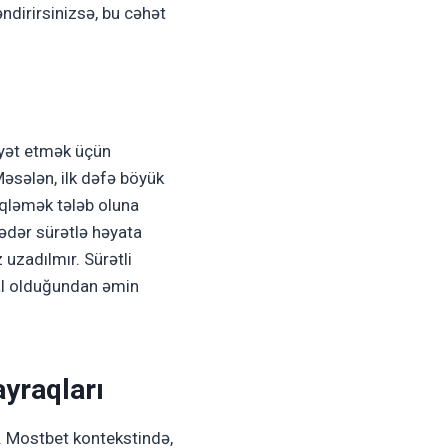
ndirirsinizsə, bu cəhət
iayət etmək üçün
əsələn, ilk dəfə böyük
iqləmək tələb oluna
ədər sürətlə həyata
 uzadılmır. Sürətli
al olduğundan əmin
yraqları
. Mostbet kontekstində,