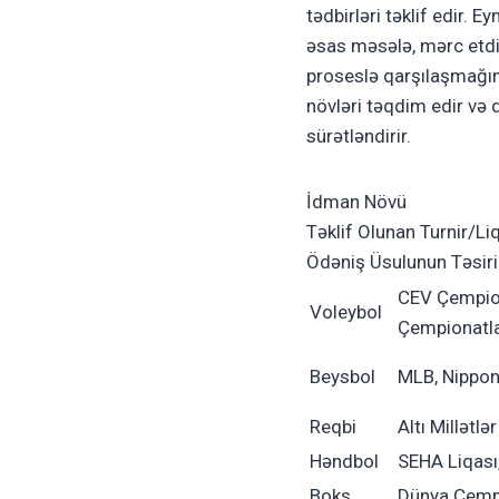
tədbirləri təklif edir. 
əsas məsələ, mərc etdiy
proseslə qarşılaşmağını
növləri təqdim edir və 
sürətləndirir.
İdman Növü
Təklif Olunan Turnir/L
Ödəniş Üsulunun Təsiri
CEV Çempionl
Voleybol
Çempionatl
Beysbol
MLB, Nippon
Reqbi
Altı Millətlə
Həndbol
SEHA Liqası
Boks
Dünya Çempi