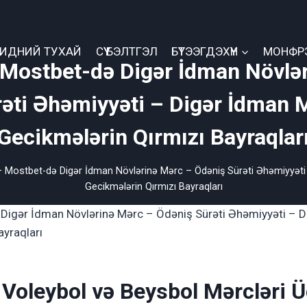
БИДНИЙ ТУХАЙ
СҮҮ БЭЛТГЭЛ
БҮТЭЭГДЭХҮҮН
МОНФР
Mostbet-də Digər İdman Növlə
əti Əhəmiyyəti – Digər İdman 
Gecikmələrin Qırmızı Bayraqlar
 Mostbet-də Digər İdman Növlərinə Mərc – Ödəniş Sürəti Əhəmiyyəti
Gecikmələrin Qırmızı Bayraqları
Digər İdman Növlərinə Mərc – Ödəniş Sürəti Əhəmiyyəti – D
ayraqları
Voleybol və Beysbol Mərcləri 