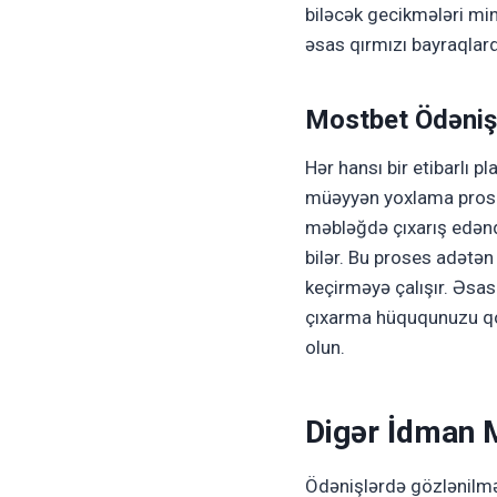
biləcək gecikmələri min
əsas qırmızı bayraqlarda
Mostbet Ödəniş 
Hər hansı bir etibarlı 
müəyyən yoxlama proses
məbləğdə çıxarış edənd
bilər. Bu proses adətə
keçirməyə çalışır. Əsas
çıxarma hüququnuzu qo
olun.
Digər İdman M
Ödənişlərdə gözlənilmə