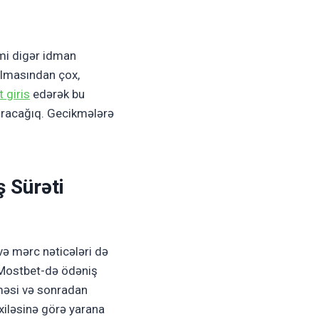
imi digər idman
ulmasından çox,
 giris
edərək bu
şdıracağıq. Gecikmələrə
 Sürəti
 və mərc nəticələri də
 Mostbet-də ödəniş
lməsi və sonradan
xiləsinə görə yarana