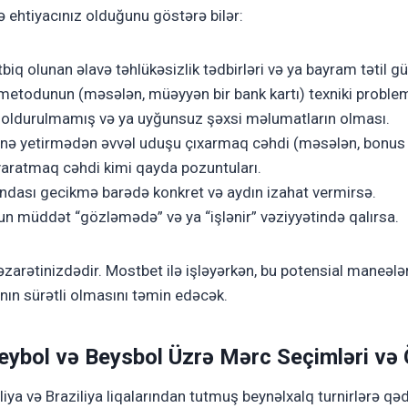
ə ehtiyacınız olduğunu göstərə bilər:
biq olunan əlavə təhlükəsizlik tədbirləri və ya bayram tətil gü
metodunun (məsələn, müəyyən bir bank kartı) texniki problem
oldurulmamış və ya uyğunsuz şəxsi məlumatların olması.
rinə yetirmədən əvvəl uduşu çıxarmaq cəhdi (məsələn, bonus ş
yaratmaq cəhdi kimi qayda pozuntuları.
dası gecikmə barədə konkret və aydın izahat vermirsə.
n müddət “gözləmədə” və ya “işlənir” vəziyyətində qalırsa.
nəzarətinizdədir. Mostbet ilə işləyərkən, bu potensial maneəl
nın sürətli olmasını təmin edəcək.
ybol və Beysbol Üzrə Mərc Seçimləri və 
liya və Braziliya liqalarından tutmuş beynəlxalq turnirlərə qə