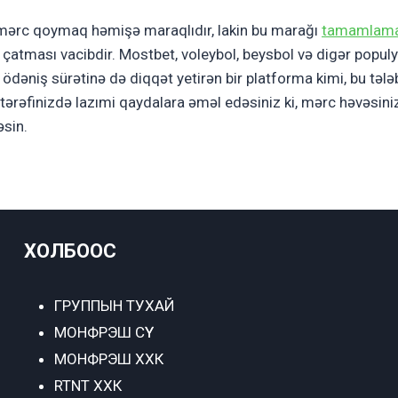
 mərc qoymaq həmişə maraqlıdır, lakin bu marağı
tamamlam
çatması vacibdir. Mostbet, voleybol, beysbol və digər popul
 ödəniş sürətinə də diqqət yetirən bir platforma kimi, bu tələ
 tərəfinizdə lazımi qaydalara əməl edəsiniz ki, mərc həvəsini
sin.
ХОЛБООС
ГРУППЫН ТУХАЙ
МОНФРЭШ СҮҮ
МОНФРЭШ ХХК
RTNT ХХК