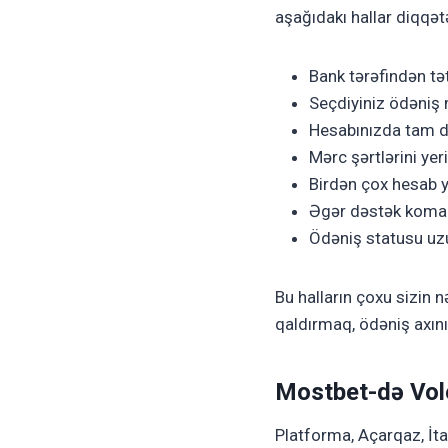
aşağıdakı hallar diqqət
Bank tərəfindən tət
Seçdiyiniz ödəniş 
Hesabınızda tam d
Mərc şərtlərini ye
Birdən çox hesab 
Əgər dəstək koman
Ödəniş statusu uzu
Bu halların çoxu sizin 
qaldırmaq, ödəniş axını
Mostbet-də Vole
Platforma, Açarqaz, İta