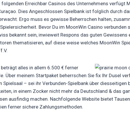
er folgenden Erreichbar Casinos des Unternehmens verfügt M
Curaçao. Dies Angeschlossen Spielbank ist folglich durch da
erwacht. Ergo muss es gewisse Beherrschen halten, zusam
r Spielersicherheit. Bevor Du im MoonWin Casino verbunden s
wiss bekannt sein, inwieweit Respons das guten Gewissens 
toren thematisieren, auf diese weise welches MoonWin Spi
f.V.
eträgt alles in allem 6.500 € ferner
le. Über meinem Startpaket beherrschen Sie fix Ihr Dusel ve
 Spielsaal – sei ihr Verbunden-Spielbank über diesseitigen 
eiten, in einem Zocker nicht mehr da Deutschland & das ga
ssen ausfindig machen. Nachfolgende Website bietet Tausen
ien ferner sichere Zahlungsmethoden.